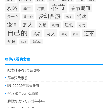
春节
攻略
春节期间
时间
新年
梦幻西游
游戏
是一个
是一种
汤圆
的人
疫情
红包
的是
礼物
考试
自己的
还不
诗人
英语
诗词
费用
都是
黄庭坚
陆游
猜你想看的文章
纪念碑谷2的再会攻略
拜年汉元素服
嗯102002年哪天春节
80后过年玩什么鞭炮
牌照灯改装可以过年审吗