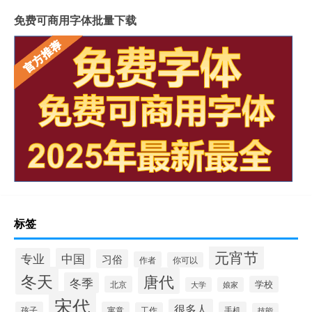
免费可商用字体批量下载
标签
元宵节
专业
中国
习俗
作者
你可以
冬天
唐代
冬季
北京
学校
大学
娘家
宋代
很多人
孩子
寓意
手机
工作
技能