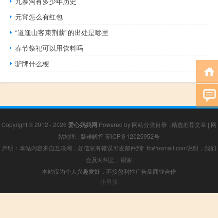
九寨沟有多少年历史
元宵怎么有红包
“道逢山客束荆薪”的出处是哪里
春节祭祀可以用饮料吗
驴牌什么梗
Copyright © 2012 - 2026
爱心妈妈网
Powered by
网站分类目录
|
精选推荐文章
|
网
站地图
|
疑难解答
苏ICP备12025952号
声明：本站内容来自互联网，如信息有错误可发邮件到f_fb#foxmail.com说明，我们
会及时纠正，谢谢
本站仅为个人兴趣爱好，不接盈利性广告及商业合作
小男孩