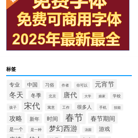
标签
元宵节
专业
中国
习俗
作者
你可以
冬天
唐代
冬季
北京
学校
大学
娘家
宋代
很多人
孩子
寓意
手机
工作
技能
春节
攻略
春节期间
时间
新年
梦幻西游
游戏
是一个
是一种
汤圆