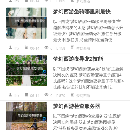
lhx
06-14
0
809
梦幻西游
梦幻西游坐骑哪里刷最快
以下围绕“梦幻西游坐骑哪里刷最快”主
题解决网友的困惑 梦幻西游坐骑怎么升
级最快? 梦幻西游坐骑做种族任务升级
最快 种族任务,将坐骑附在当前使...
lhx
06-14
0
158
梦幻西游
梦幻西游变异龙2技能
以下围绕“梦幻西游变异龙2技能”主题解
决网友的困惑 梦幻西游变异童子能顶4
技能吗? 这个梦幻西游变异童子不能顶4
技能 被认证的技能不能被其他书...
lhx
06-14
0
870
梦幻西游
梦幻西游检查服务器
以下围绕“梦幻西游检查服务器”主题解
决网友的困惑 双击梦幻西游图标显
示“获取服务器类表,获取游戏公告,检