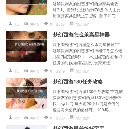
题解决网友的困惑 梦幻西游家具全攻
略? 1、提升巧匠技能到70级,体力主要
用来开家具图纸上了,所以,除了师门...
lhx
06-15
0
763
梦幻西游
梦幻西游怎么杀高星神器
以下围绕“梦幻西游怎么杀高星神器”主
题解决网友的困惑 梦幻神器任务怎么选
几星?固定的吗? 1、不是固定的,在领取
任务的时候,会有星级供玩家来选...
lhx
06-15
0
249
梦幻西游
梦幻西游130任务攻略
以下围绕“梦幻西游130任务攻略”主题解
决网友的困惑 梦幻西游130级怎样赚钱
快 1.做师门,每天前20个师门是双倍的,
也是每天必做的必修课。100J以...
lhx
06-15
0
883
梦幻西游
梦幻西游最差炼妖宝宝