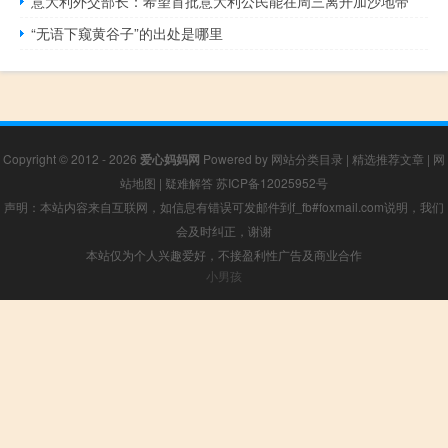
意大利外交部长：希望首批意大利公民能在周三离开加沙地带
“无语下窥黄谷子”的出处是哪里
Copyright © 2012 - 2026
爱心妈妈网
Powered by
网站分类目录
|
精选推荐文章
|
网
站地图
|
疑难解答
苏ICP备12025952号
声明：本站内容来自互联网，如信息有错误可发邮件到f_fb#foxmail.com说明，我们
会及时纠正，谢谢
本站仅为个人兴趣爱好，不接盈利性广告及商业合作
小男孩