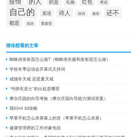
的人
疫情
红包
的是
礼物
考试
自己的
还不
诗人
英语
诗词
费用
都是
黄庭坚
陆游
猜你想看的文章
蜘蛛侠发射器怎么做?（蜘蛛侠衣服和发射器怎么做）
学校冬季运动会开幕式主持词
戒烟冬天戒 还是夏天戒
“号静安居士”的出处是哪里
摩尔庄园的向导考验（摩尔庄园向导能力测试答案）
我叫mt 3d攻略
苹果手机怎么录屏幕上的音（苹果手机怎么录屏）
健康管理师的工作对象包括