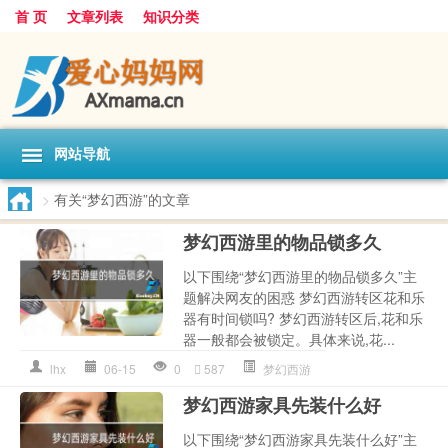
首 页
文章列表
知识分类
网站导航
>
有关“梦幻西游”的文章
梦幻西游里的物品锁多久
以下围绕“梦幻西游里的物品锁多久”主
题解决网友的困惑 梦幻西游转区花和乐
器有时间锁吗? 梦幻西游转区后,花和乐
器一般都会被锁定。具体来说,花...
lhx
06-15
0
587
梦幻西游
梦幻西游家具先装什么好
以下围绕“梦幻西游家具先装什么好”主