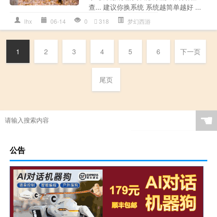
查... 建议你换系统 系统越简单越好 ...
lhx
06-14
0
318
梦幻西游
1
2
3
4
5
6
下一页
尾页
☚
公告