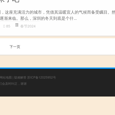
圳，这座充满活力的城市，凭借其温暖宜人的气候而备受瞩目。
逐渐来临。那么，深圳的冬天到底是个什...
85
春节2024
下一页
网站地图
|
疑难解答
苏ICP备12025952号
，我们会及时纠正，谢谢