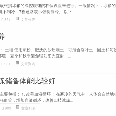
该根据冰箱的温控旋钮的档位设置来进行。一般情况下，冰箱的
机不制冷，7档通常表示强制制冷。 以下...
851
文章列表
养
： 土壤 使用疏松、肥沃的沙质壤土，可混合腐叶土、园土和河
环境，夏季和秋季避免强烈阳光直射，...
931
文章列表
练储备体能比较好
主要包括： 1. 改善血液循环 ：在寒冷的天气中，人体会自然地
张血管，增加血液循环，改善四肢冰凉...
909
文章列表