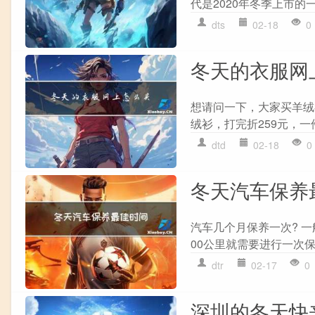
代是2020年冬季上市的
dts
02-18
0
冬天的衣服网
想请问一下，大家买羊绒
绒衫，打完折259元，一
dtd
02-18
0
冬天汽车保养
汽车几个月保养一次? 
00公里就需要进行一次保
dtr
02-17
0
深圳的冬天快