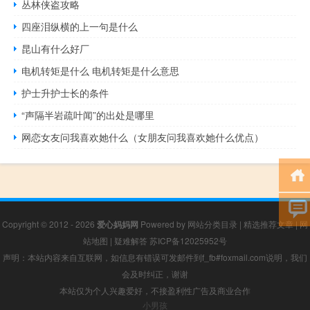
丛林侠盗攻略
四座泪纵横的上一句是什么
昆山有什么好厂
电机转矩是什么 电机转矩是什么意思
护士升护士长的条件
“声隔半岩疏叶闻”的出处是哪里
网恋女友问我喜欢她什么（女朋友问我喜欢她什么优点）
Copyright © 2012 - 2026
爱心妈妈网
Powered by
网站分类目录
|
精选推荐文章
|
网
站地图
|
疑难解答
苏ICP备12025952号
声明：本站内容来自互联网，如信息有错误可发邮件到f_fb#foxmail.com说明，我们
会及时纠正，谢谢
本站仅为个人兴趣爱好，不接盈利性广告及商业合作
小男孩