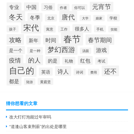
元宵节
专业
中国
习俗
作者
你可以
冬天
唐代
冬季
北京
学校
大学
娘家
宋代
很多人
孩子
寓意
手机
工作
技能
春节
攻略
春节期间
时间
新年
梦幻西游
游戏
是一个
是一种
汤圆
的人
疫情
红包
的是
礼物
考试
自己的
还不
诗人
英语
诗词
费用
都是
黄庭坚
陆游
猜你想看的文章
改大灯灯泡能过年审吗
“道逢山客束荆薪”的出处是哪里