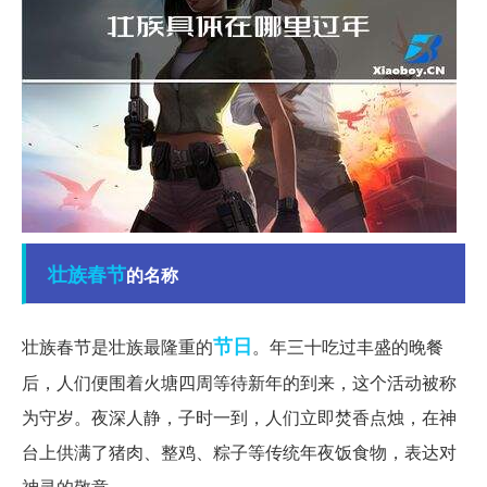
壮族
春节
的名称
节日
壮族春节是壮族最隆重的
。年三十吃过丰盛的晚餐
后，人们便围着火塘四周等待新年的到来，这个活动被称
为守岁。夜深人静，子时一到，人们立即焚香点烛，在神
台上供满了猪肉、整鸡、粽子等传统年夜饭食物，表达对
神灵的敬意。