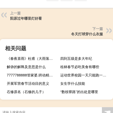
上一篇
阳原过年哪里灯好看
下一篇
冬天打球穿什么衣服
相关问题
《春夜喜雨》杜甫（大雨落幽燕白浪滔天全诗）
四到五级是多大年纪
解㑊的解释及意思是什么
桂林春节必吃美食有哪些
7777788888管家婆,哄动精选解释落实_V55.55.56
运动世界校园一天只能跑一次吗
开展军营春节活动目的意义
女生学什么技能
石修原名（石修的儿子）
“数枝驿路”的出处是哪里
☚