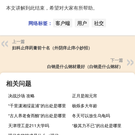
本文讲解到此结束，希望对大家有所帮助。
网络标签：
客户端
用户
社交
上一篇
妇科止痒药膏前十名（外阴痒止痒小妙招）
下一篇
白钢是什么钢材最好（白钢是什么钢材）
相关问题
决战沙场 攻略
正月是闹元宵
“千里潇湘挼蓝浦”的出处是哪里
杨烁多大年龄
“古人养老食而酳”的出处是哪里
冬天可以放生乌龟吗
天津理工是211大学吗
“极其力不已”的出处是哪里