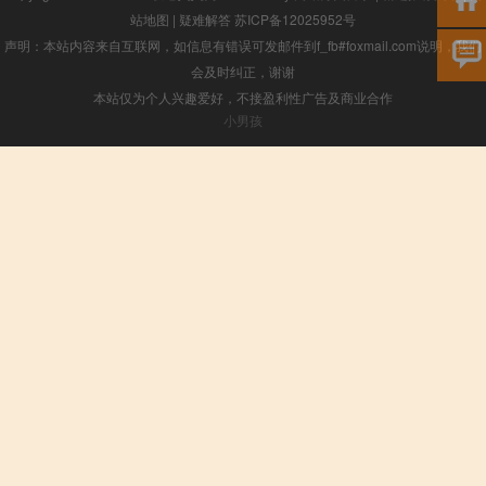
站地图
|
疑难解答
苏ICP备12025952号
声明：本站内容来自互联网，如信息有错误可发邮件到f_fb#foxmail.com说明，我们
会及时纠正，谢谢
本站仅为个人兴趣爱好，不接盈利性广告及商业合作
小男孩