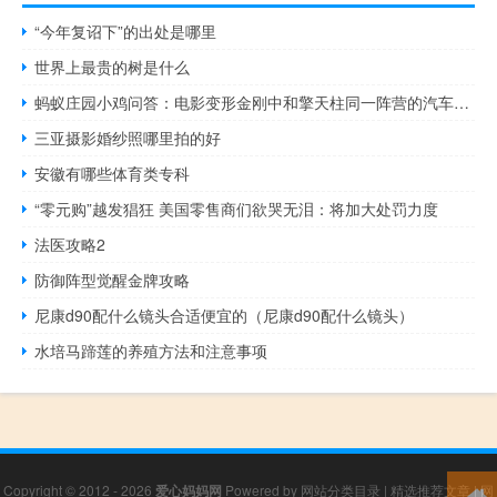
“今年复诏下”的出处是哪里
世界上最贵的树是什么
蚂蚁庄园小鸡问答：电影变形金刚中和擎天柱同一阵营的汽车人是
三亚摄影婚纱照哪里拍的好
安徽有哪些体育类专科
“零元购”越发猖狂 美国零售商们欲哭无泪：将加大处罚力度
法医攻略2
防御阵型觉醒金牌攻略
尼康d90配什么镜头合适便宜的（尼康d90配什么镜头）
水培马蹄莲的养殖方法和注意事项
Copyright © 2012 - 2026
爱心妈妈网
Powered by
网站分类目录
|
精选推荐文章
|
网