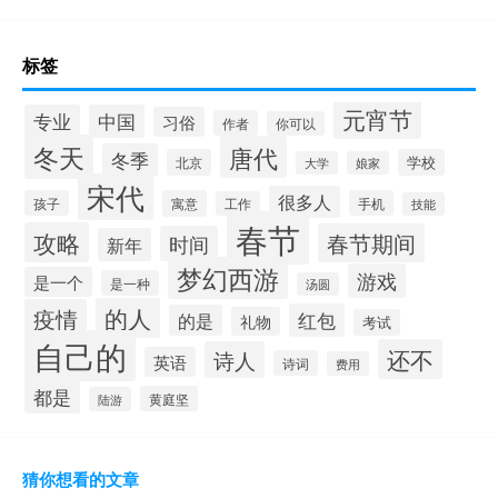
标签
元宵节
专业
中国
习俗
作者
你可以
冬天
唐代
冬季
北京
学校
大学
娘家
宋代
很多人
孩子
寓意
手机
工作
技能
春节
攻略
春节期间
时间
新年
梦幻西游
游戏
是一个
是一种
汤圆
的人
疫情
红包
的是
礼物
考试
自己的
还不
诗人
英语
诗词
费用
都是
黄庭坚
陆游
猜你想看的文章