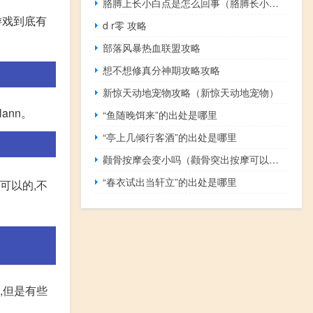
胳膊上长小白点是怎么回事（胳膊长小白点是怎么回事）
游戏到底有
d r零 攻略
部落风暴热血联盟攻略
想不想修真分神期攻略攻略
新惊天动地宠物攻略（新惊天动地宠物）
Plann。
“鱼随晚饵来”的出处是哪里
“亭上几倾行客酒”的出处是哪里
颧骨按摩会变小吗（颧骨突出按摩可以变小吗）
“春衣试出当轩立”的出处是哪里
可以的,不
,但是有些