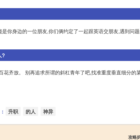
也可能是你身边的一位朋友,你们俩约定了一起跟英语交朋友,遇到问
人?
叶茂百花齐放。 别再追求所谓的斜杠青年了吧,找准重度垂直细分的
：
升职
的人
神异
攻略