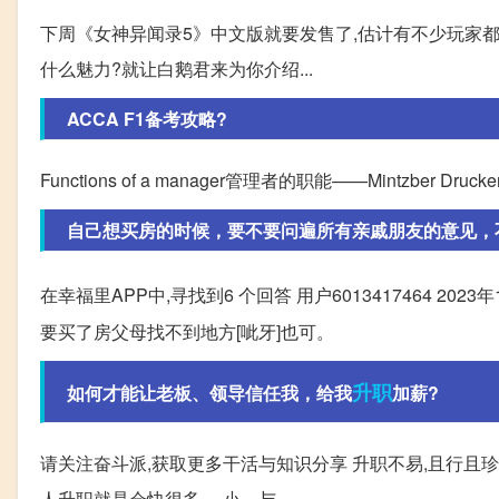
下周《女神异闻录5》中文版就要发售了,估计有不少玩家都在
什么魅力?就让白鹅君来为你介绍...
ACCA F1备考攻略?
Functions of a manager管理者的职能——Mintzber Drucke
自己想买房的时候，要不要问遍所有亲戚朋友的意见，不问
在幸福里APP中,寻找到6 个回答 用户6013417464 202
要买了房父母找不到地方[呲牙]也可。
升职
如何才能让老板、领导信任我，给我
加薪?
请关注奋斗派,获取更多干活与知识分享 升职不易,且行且珍
人升职就是会快很多。 小... 与。