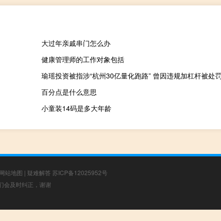
大过年亲戚串门怎么办
健康管理师的工作对象包括
瑜瑶投资被指涉“杭州30亿量化跑路” 曾因违规加杠杆被处
百分点是什么意思
小童装14码是多大年龄
网站地图
|
疑难解答
苏ICP备12025952号
，我们会及时纠正，谢谢