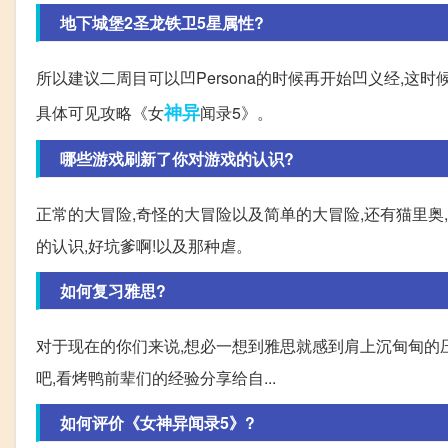
地下城堡2圣龙铁卫5星属性?
所以建议二周目可以凹Persona的时候再开始凹义经,这时
神异
具体可见攻略《女
闻录5》。
哪些游戏刷新了你对游戏的认识?
正常的大冒险,奇怪的大冒险以及简单的大冒险,还有猫里奥
的认识,好坑爹啊!以及那种虐。
如何复习雅思?
对于现在的你们来说,想必一想到雅思就感到肩上沉甸甸的
吧,看烤鸭前辈们的经验分享给自...
如何评价《女神异闻录5》?