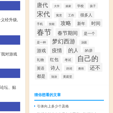
唐代
学校
孩子
大学
娘家
宋代
很多人
寓意
工作
给义经升级,
攻略
时间
新年
手机
技能
春节
春节期间
是一个
梦幻西游
是一种
汤圆
的人
疫情
游戏
的是
了我对游戏
自己的
红包
礼物
考试
还不
诗人
英语
诗词
费用
都是
黄庭坚
陆游
大论坛、贴
猜你想看的文章
引体向上多少个及格