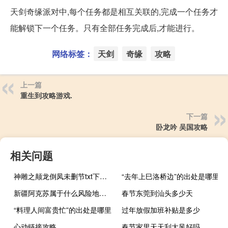
天剑奇缘派对中,每个任务都是相互关联的,完成一个任务才
能解锁下一个任务。只有全部任务完成后,才能进行。
网络标签：
天剑
奇缘
攻略
上一篇
重生到攻略游戏.
下一篇
卧龙吟 吴国攻略
相关问题
神雕之颠龙倒凤未删节txt下载（神雕之我本风流简介）
“去年上巳洛桥边”的出处是哪里
新疆阿克苏属于什么风险地区（新疆阿克苏）
春节东莞到汕头多少天
“料理人间富贵忙”的出处是哪里
过年放假加班补贴是多少
心动链接攻略
春节家里天天刮大风好吗