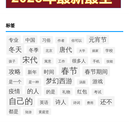
标签
元宵节
专业
中国
习俗
作者
你可以
冬天
唐代
冬季
北京
学校
大学
娘家
宋代
很多人
孩子
寓意
手机
工作
技能
春节
攻略
春节期间
时间
新年
梦幻西游
游戏
是一个
是一种
汤圆
的人
疫情
红包
的是
礼物
考试
自己的
还不
诗人
英语
诗词
费用
都是
黄庭坚
陆游