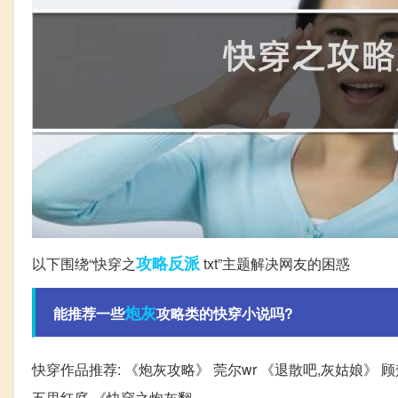
攻略
反派
以下围绕“快穿之
txt”主题解决网友的困惑
炮灰
能推荐一些
攻略类的快穿小说吗?
快穿作品推荐: 《炮灰攻略》 莞尔wr 《退散吧,灰姑娘》 
五里红庭 《快穿之炮灰翻。