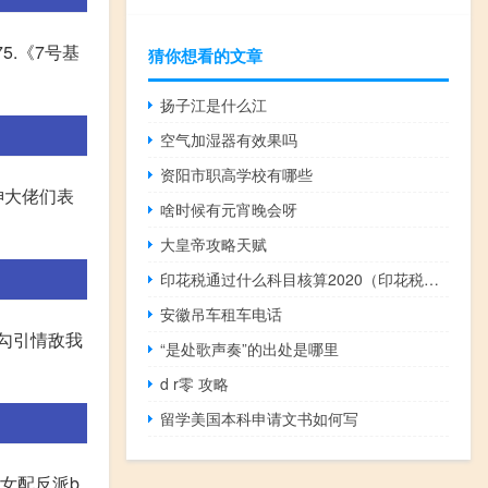
75.《7号基
猜你想看的文章
扬子江是什么江
空气加湿器有效果吗
资阳市职高学校有哪些
神大佬们表
啥时候有元宵晚会呀
大皇帝攻略天赋
印花税通过什么科目核算2020（印花税通过什么科目核算）
安徽吊车租车电话
《勾引情敌我
“是处歌声奏”的出处是哪里
d r零 攻略
留学美国本科申请文书如何写
穿女配反派b