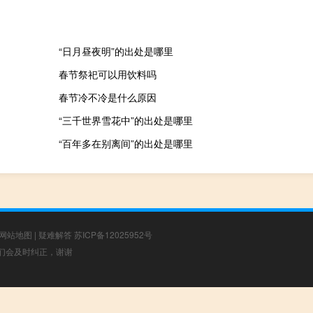
“日月昼夜明”的出处是哪里
春节祭祀可以用饮料吗
春节冷不冷是什么原因
“三千世界雪花中”的出处是哪里
“百年多在别离间”的出处是哪里
网站地图
|
疑难解答
苏ICP备12025952号
，我们会及时纠正，谢谢