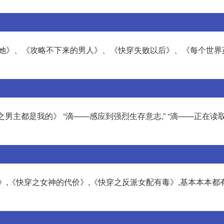
的她》、《攻略不下来的男人》、《快穿失败以后》、《每个世界
之男主都是我的》 “滴——感应到强烈生存意志,” “滴——正在读
》,《快穿之女神的代价》,《快穿之反派女配有毒》,基本本本都