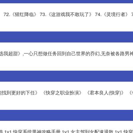
》 72.《猩红降临》 73.《这游戏我不敢玩了》 74.《灵境行者》 
选我超甜》,一心只想做任务回到自己世界的乔幻,无奈被各路男
能找到更好的下任》 《快穿之职业扮演》 《君本良人(快穿)》 
1v1 快穿系统男神攻略手册 1v1 女主驾到女配速退散 1v1 快