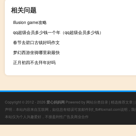
相关问题
illusion game攻略
qq超级会员多少钱一个年（qq超级会员多少钱）
春节去碧口古镇好吗作文
梦幻西游坐骑哪里刷最快
正月初四不去拜年好吗
Copyright © 2012 - 2026
爱心妈妈网
Powered by
网站分类目录
|
精选推荐文章
|
声明：本站内容来自互联网，如信息有错误可发邮件到f_fb#foxmail.com说明
本站仅为个人兴趣爱好，不接盈利性广告及商业合作