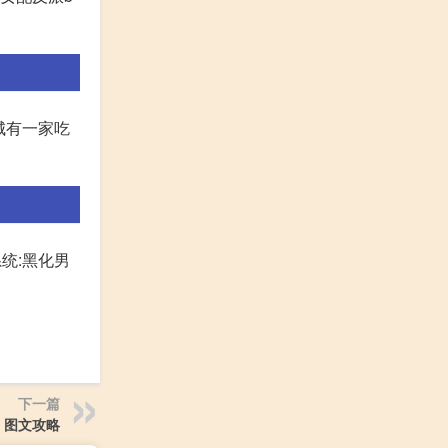
城有一家吃
系统:黑化男
下一篇
 图文攻略