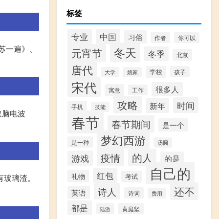
标签
专业
中国
习俗
作者
你可以
苏一遍》、
冬天
元宵节
冬季
北京
唐代
学校
孩子
大学
娘家
宋代
很多人
寓意
工作
攻略
时间
新年
手机
技能
取脑电波
春节
春节期间
是一个
梦幻西游
是一种
汤圆
的人
疫情
游戏
的是
自己的
红包
礼物
考试
有玻璃渣。
还不
诗人
英语
诗词
费用
都是
黄庭坚
陆游