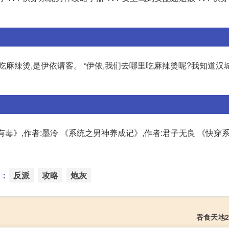
吃麻辣烫,是伊依请客。 “伊依,我们去哪里吃麻辣烫呢?我知道汉
s有毒》,作者:墨泠 《系统之男神养成记》,作者:君子无良 《快穿
：
反派
攻略
炮灰
吞食天地2