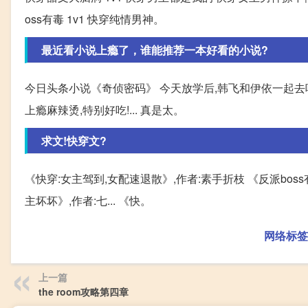
oss有毒 1v1 快穿纯情男神。
最近看小说上瘾了，谁能推荐一本好看的小说?
今日头条小说《奇侦密码》 今天放学后,韩飞和伊依一起去
上瘾麻辣烫,特别好吃!... 真是太。
求文!快穿文?
《快穿:女主驾到,女配速退散》,作者:素手折枝 《反派bos
主坏坏》,作者:七... 《快。
网络标签
上一篇
the room攻略第四章