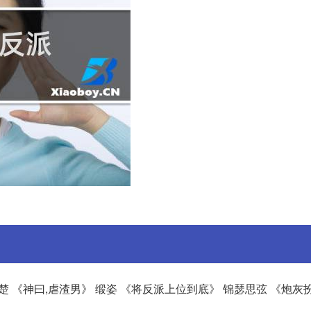
顾楚 《神曰,虐渣男》 缎姿 《将反派上位到底》 锦瑟思弦 《炮