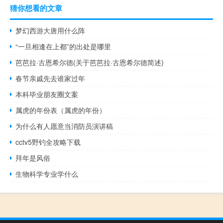
猜你想看的文章
梦幻西游大唐用什么阵
“一旦相逢在上都”的出处是哪里
芭芭拉·古恩希尔德(关于芭芭拉·古恩希尔德简述)
春节亲戚先去谁家过年
本科毕业朋友圈文案
属虎的年份表（属虎的年份）
为什么有人愿意当消防员演讲稿
cctv5野钓全攻略下载
拜年是风俗
生物科学专业学什么