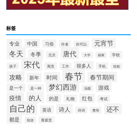
标签
元宵节
专业
中国
习俗
作者
你可以
冬天
唐代
冬季
北京
学校
大学
娘家
宋代
很多人
孩子
寓意
手机
工作
技能
春节
攻略
春节期间
时间
新年
梦幻西游
游戏
是一个
是一种
汤圆
的人
疫情
红包
的是
礼物
考试
自己的
还不
诗人
英语
诗词
费用
都是
黄庭坚
陆游