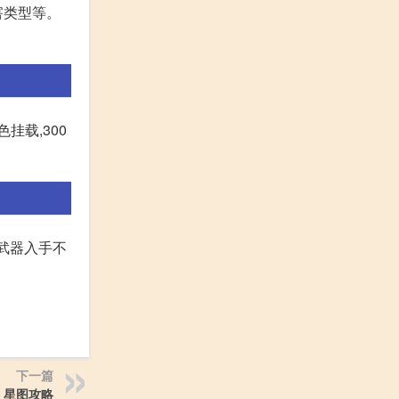
害类型等。
挂载,300
0武器入手不
下一篇
星图攻略