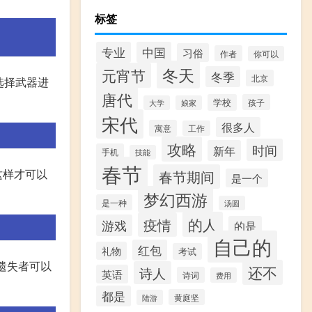
标签
专业
中国
习俗
作者
你可以
冬天
元宵节
冬季
北京
选择武器进
唐代
学校
孩子
大学
娘家
宋代
很多人
寓意
工作
攻略
时间
新年
手机
技能
春节
这样才可以
春节期间
是一个
梦幻西游
是一种
汤圆
的人
疫情
游戏
的是
自己的
红包
礼物
考试
遗失者可以
还不
诗人
英语
诗词
费用
都是
黄庭坚
陆游