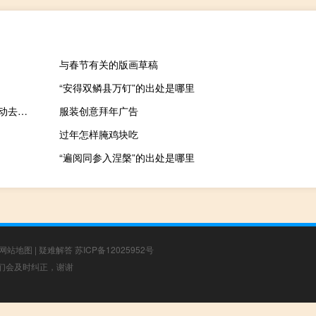
与春节有关的版画草稿
“安得双鳞县万钉”的出处是哪里
国金证券：23年下半年策略保持乐观不冒进 牛市尚在酝酿 静待被动去库到来
服装创意拜年广告
过年怎样腌鸡块吃
“遍阅同参入涅槃”的出处是哪里
网站地图
|
疑难解答
苏ICP备12025952号
，我们会及时纠正，谢谢