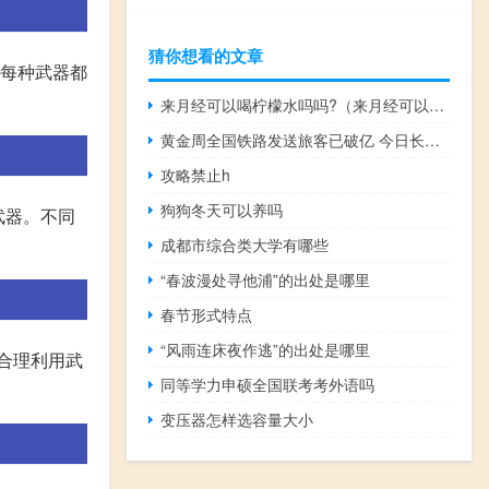
猜你想看的文章
,每种武器都
来月经可以喝柠檬水吗吗?（来月经可以喝柠檬水吗吗）
黄金周全国铁路发送旅客已破亿 今日长三角等热点地区返程交通流量将持续增长
攻略禁止h
狗狗冬天可以养吗
武器。不同
成都市综合类大学有哪些
“春波漫处寻他浦”的出处是哪里
春节形式特点
“风雨连床夜作逃”的出处是哪里
合理利用武
同等学力申硕全国联考考外语吗
变压器怎样选容量大小