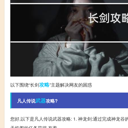
攻略
以下围绕“长剑
”主题解决网友的困惑
武器
凡人传说
攻略?
您好,以下是凡人传说武器攻略: 1. 神龙剑:通过完成神龙谷
天机阁的任务获得,有着...