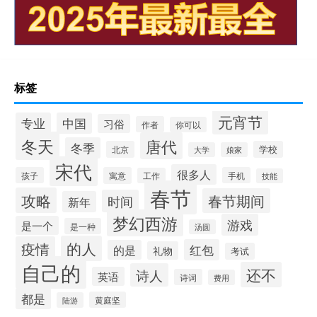
标签
元宵节
专业
中国
习俗
作者
你可以
冬天
唐代
冬季
北京
学校
大学
娘家
宋代
很多人
孩子
寓意
手机
工作
技能
春节
攻略
春节期间
时间
新年
梦幻西游
游戏
是一个
是一种
汤圆
的人
疫情
红包
的是
礼物
考试
自己的
还不
诗人
英语
诗词
费用
都是
黄庭坚
陆游