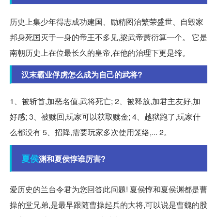
历史上集少年得志成功建国、励精图治繁荣盛世、自毁家
邦身死国灭于一身的帝王不多见,梁武帝萧衍算一个。 它是
南朝历史上在位最长久的皇帝,在他的治理下更是缔。
汉末霸业俘虏怎么成为自己的武将?
1、被斩首,加恶名值,武将死亡; 2、被释放,加君主友好,加
好感; 3、被赎回,玩家可以获取赎金; 4、越狱跑了,玩家什
么都没有 5、招降,需要玩家多次使用笼络,... 2。
夏侯
渊和夏侯惇谁厉害?
爱历史的兰台令君为您回答此问题! 夏侯惇和夏侯渊都是曹
操的堂兄弟,是最早跟随曹操起兵的大将,可以说是曹魏的股