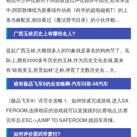
相信不少声优厨对于阿部敦这位声优都并不陌生,在本季度
中,阿部敦继续为新番续作动画《科学的超电磁炮T》的上
条当麻配音,相信看过《魔法禁书目录》的小伙伴都...
广西玉林历史上有哪些名人?
提起广西玉林,大概很多人的印象就是著名的狗肉节了。实
际上,拥有2000多年历史的玉林,作为历史文化名城,素来
有“岭南美玉,胜景如林”之称,孕育了无数历史名... 大。
谁有极品飞车9的全攻略啊-汽车问答-58汽车
《极品飞车9》详尽全攻略 1、如何快速完成游戏 进入SA
FEROOM,选择相应的游戏就可以直接跳到比赛地点,比赛
完毕后,ESC->JUMP TO SAFEROOM 跳回车库继。
如何评价梁武帝萧衍?