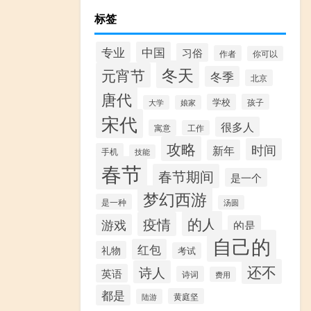
标签
专业
中国
习俗
作者
你可以
冬天
元宵节
冬季
北京
唐代
学校
孩子
大学
娘家
宋代
很多人
寓意
工作
攻略
时间
新年
手机
技能
春节
春节期间
是一个
梦幻西游
是一种
汤圆
的人
疫情
游戏
的是
自己的
红包
礼物
考试
还不
诗人
英语
诗词
费用
都是
黄庭坚
陆游