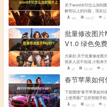
关于word水印怎么加
解答以上的问题，现在让我
wo
03-27
0
批量修改图片M
V1.0 绿色
大家好,关于批量修改图片M
很多人还不知道,小勒来为
pl
03-09
0
春节苹果如何
下面围绕“春节苹果如何
上使用最广泛的智能手机之
cjp
02-12
0