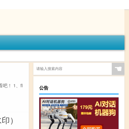
☚
！ 1、fl
公告
水印）