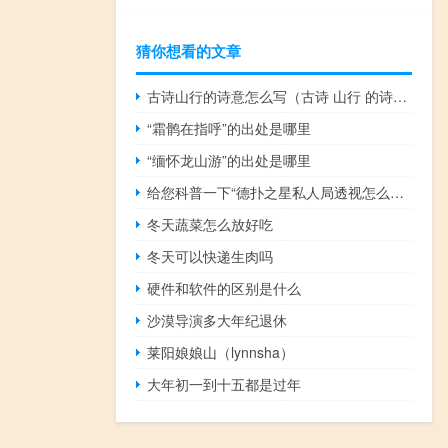
猜你想看的文章
古诗山行的诗意怎么写（古诗 山行 的诗意是什么）
“霜鹘在指呼”的出处是哪里
“缅怀龙山游”的出处是哪里
给您科普一下“德扑之星私人局透视怎么开!详细教程”其实真的有挂
冬天蔬菜怎么放好吃
冬天可以快递生肉吗
硬件和软件的区别是什么
沙漠导演多大年纪退休
莱阳娘娘山（lynnsha）
大年初一到十五都是过年