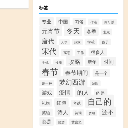
标签
专业
中国
习俗
作者
你可以
冬天
元宵节
冬季
北京
唐代
学校
孩子
大学
娘家
宋代
很多人
寓意
工作
攻略
时间
新年
手机
技能
春节
春节期间
是一个
梦幻西游
是一种
汤圆
的人
疫情
游戏
的是
自己的
红包
礼物
考试
还不
诗人
英语
诗词
费用
都是
黄庭坚
陆游