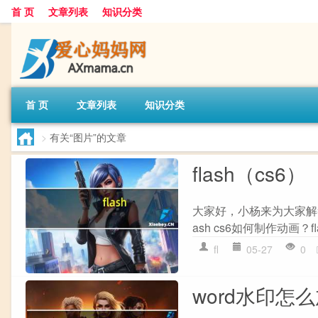
首 页
文章列表
知识分类
首 页
文章列表
知识分类
>
有关“图片”的文章
flash（cs6）
大家好，小杨来为大家解答
ash cs6如何制作动画？fl
fl
05-27
0
word水印怎