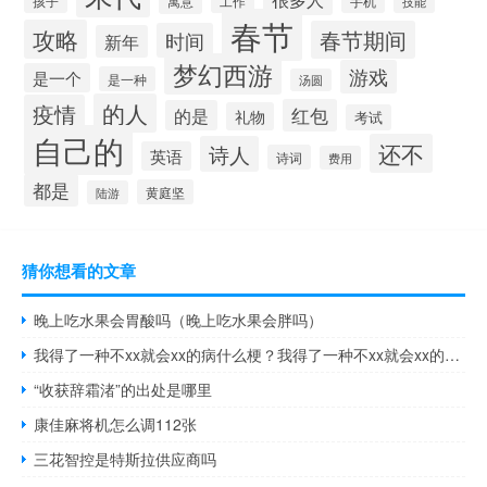
孩子
寓意
手机
工作
技能
春节
攻略
春节期间
时间
新年
梦幻西游
游戏
是一个
是一种
汤圆
的人
疫情
红包
的是
礼物
考试
自己的
还不
诗人
英语
诗词
费用
都是
黄庭坚
陆游
猜你想看的文章
晚上吃水果会胃酸吗（晚上吃水果会胖吗）
我得了一种不xx就会xx的病什么梗？我得了一种不xx就会xx的病是什么意思什么梗
“收获辞霜渚”的出处是哪里
康佳麻将机怎么调112张
三花智控是特斯拉供应商吗