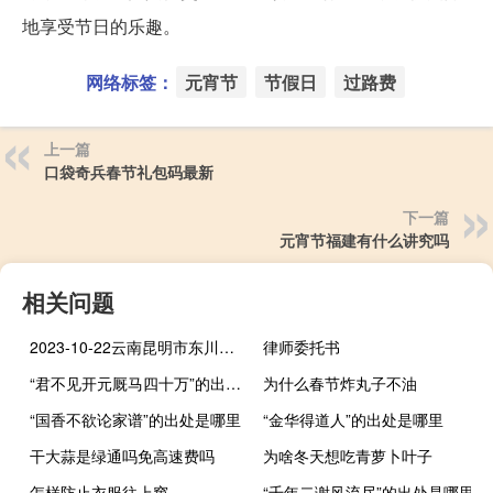
地享受节日的乐趣。
网络标签：
元宵节
节假日
过路费
上一篇
口袋奇兵春节礼包码最新
下一篇
元宵节福建有什么讲究吗
相关问题
2023-10-22云南昆明市东川区(白灵菇)的报价是多少
律师委托书
“君不见开元厩马四十万”的出处是哪里
为什么春节炸丸子不油
“国香不欲论家谱”的出处是哪里
“金华得道人”的出处是哪里
干大蒜是绿通吗免高速费吗
为啥冬天想吃青萝卜叶子
怎样防止衣服往上窜
“千年二谢风流尽”的出处是哪里