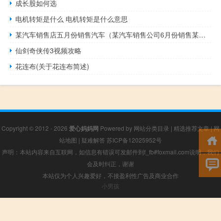
成长股如何选
电机转矩是什么 电机转矩是什么意思
某汽车销售店五月份销售汽车（某汽车销售公司6月份销售某厂家的汽车）
仙剑奇侠传3视频攻略
花连布(关于花连布简述)
Copyright © 2012 - 2026
爱心妈妈网
Powered by
网站分类目录
|
精选推荐文章
|
网
站地图
|
疑难解答
苏ICP备12025952号
声明：本站内容来自互联网，如信息有错误可发邮件到f_fb#foxmail.com说明，我们
会及时纠正，谢谢
本站仅为个人兴趣爱好，不接盈利性广告及商业合作
小男孩