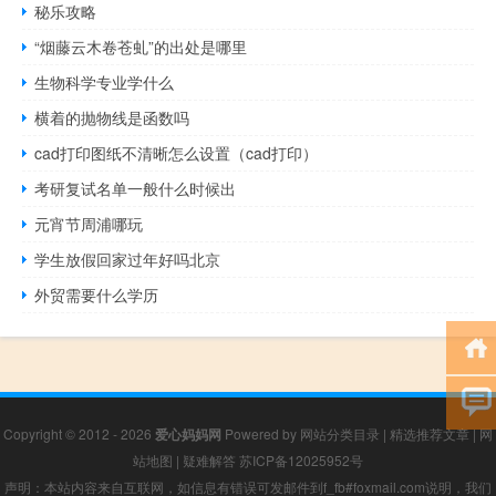
秘乐攻略
“烟藤云木卷苍虬”的出处是哪里
生物科学专业学什么
横着的抛物线是函数吗
cad打印图纸不清晰怎么设置（cad打印）
考研复试名单一般什么时候出
元宵节周浦哪玩
学生放假回家过年好吗北京
外贸需要什么学历
Copyright © 2012 - 2026
爱心妈妈网
Powered by
网站分类目录
|
精选推荐文章
|
网
站地图
|
疑难解答
苏ICP备12025952号
声明：本站内容来自互联网，如信息有错误可发邮件到f_fb#foxmail.com说明，我们