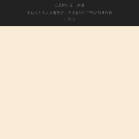
会及时纠正，谢谢
本站仅为个人兴趣爱好，不接盈利性广告及商业合作
小男孩