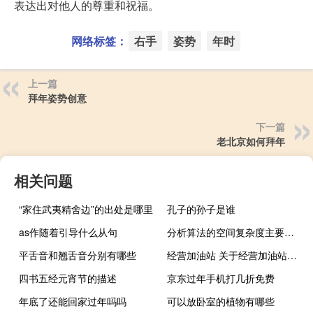
表达出对他人的尊重和祝福。
网络标签：
右手
姿势
年时
上一篇
拜年姿势创意
下一篇
老北京如何拜年
相关问题
“家住武夷精舍边”的出处是哪里
孔子的孙子是谁
as作随着引导什么从句
分析算法的空间复杂度主要是分析
平舌音和翘舌音分别有哪些
经营加油站 关于经营加油站的介绍
四书五经元宵节的描述
京东过年手机打几折免费
年底了还能回家过年吗吗
可以放卧室的植物有哪些