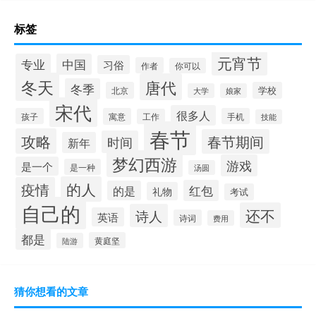
标签
元宵节
专业
中国
习俗
作者
你可以
冬天
唐代
冬季
北京
学校
大学
娘家
宋代
很多人
孩子
寓意
手机
工作
技能
春节
攻略
春节期间
时间
新年
梦幻西游
游戏
是一个
是一种
汤圆
的人
疫情
红包
的是
礼物
考试
自己的
还不
诗人
英语
诗词
费用
都是
黄庭坚
陆游
猜你想看的文章