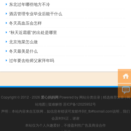
东北过年哪些地方不冷
酒店管理专业毕业后能干什么
冬天高血压会怎样
“秋天近霜霰”的出处是哪里
北京泡菜怎么做
冬天最美是什么
过年要去给师父家拜年吗
Copyright © 2012 - 2026
爱心妈妈网
Powered by
网站分类目录
|
精选推荐文章
|
网
站地图
|
疑难解答
苏ICP备12025952号
声明：本站内容来自互联网，如信息有错误可发邮件到f_fb#foxmail.com说明，我们
会及时纠正，谢谢
本站仅为个人兴趣爱好，不接盈利性广告及商业合作