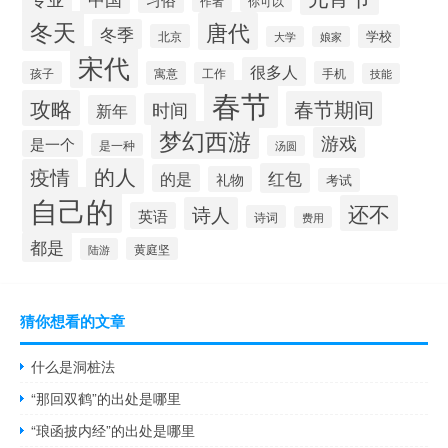
作者
你可以
冬天
唐代
冬季
北京
学校
大学
娘家
宋代
很多人
孩子
寓意
手机
工作
技能
春节
攻略
春节期间
时间
新年
梦幻西游
游戏
是一个
是一种
汤圆
的人
疫情
红包
的是
礼物
考试
自己的
还不
诗人
英语
诗词
费用
都是
黄庭坚
陆游
猜你想看的文章
什么是洞桩法
“那回双鹤”的出处是哪里
“琅函披内经”的出处是哪里