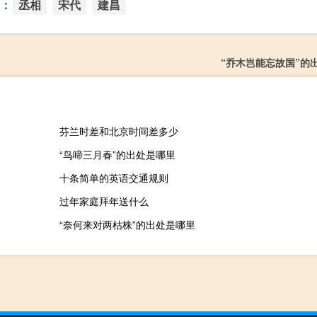
：
丞相
宋代
建昌
“乔木岂能忘故国”的
芬兰时差和北京时间差多少
“鸟啼三月春”的出处是哪里
十条简单的英语交通规则
过年家庭拜年送什么
“奈何来对两枯株”的出处是哪里