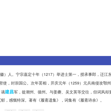
属安徽）人。宁宗嘉定十年（1217）举进士第一，授承事郎，迁江
密使，封崇国公。次年罢相，开庆元年（1259）元兵南侵攻鄂
建昌
，谪
军，徙潮州、循州。与姜夔、吴文英等交往，但词风却
沉郁，感慨特深。著有《履斋遗集》，词集有《履斋诗余》。