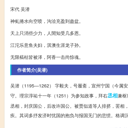
宋代 吴潜
神虬捲水向空喷，沟浍充盈到盎盆。
天上只消些少力，人閒知受几多恩。
江沱乐意鱼夫妇，淇澳生涯龙子孙。
无限槁枯皆被泽，阿香一击尚惊魂。
作者简介(吴潜)
吴潜（1195—1262） 字毅夫，号履斋，宣州宁国（今
丞相
守。理宗淳祐十一年（1251）为参知政事，拜右
兼枢
丞相，封庆国公，后改许国公。被贾似道等人排挤，罢相
疾。其词多抒发济时忧国的抱负与报国无门的悲愤。格调