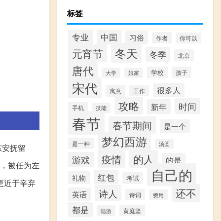
标签
专业
中国
习俗
作者
你可以
冬天
元宵节
冬季
北京
唐代
学校
孩子
大学
娘家
宋代
很多人
寓意
工作
攻略
时间
新年
手机
技能
春节
春节期间
是一个
梦幻西游
是一种
汤圆
东安抚留
的人
疫情
游戏
的是
州，被任为左
自己的
红包
礼物
考试
更近于辛弃
还不
诗人
英语
诗词
费用
都是
黄庭坚
陆游