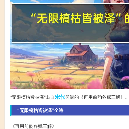
宋代
“无限槁枯皆被泽”出自
吴潜的《再用前韵各赋三解》
“无限槁枯皆被泽”全诗
《再用前韵各赋三解》