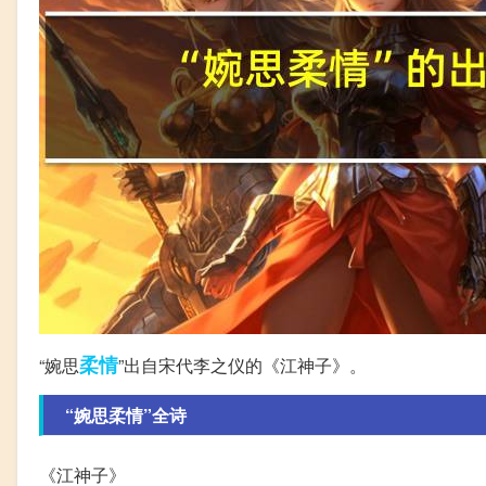
柔情
“婉思
”出自宋代李之仪的《江神子》。
“婉思柔情”全诗
《江神子》