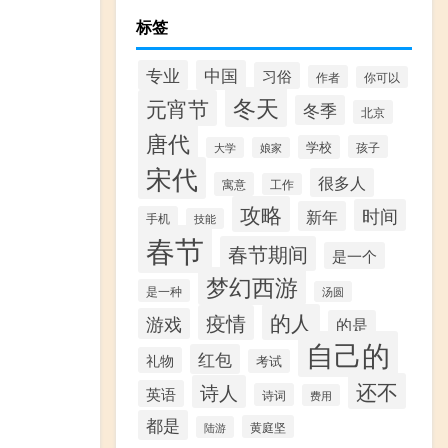
标签
专业
中国
习俗
作者
你可以
冬天
元宵节
冬季
北京
唐代
学校
孩子
大学
娘家
宋代
很多人
寓意
工作
攻略
时间
新年
手机
技能
春节
春节期间
是一个
梦幻西游
是一种
汤圆
的人
疫情
游戏
的是
自己的
红包
礼物
考试
还不
诗人
英语
诗词
费用
都是
黄庭坚
陆游