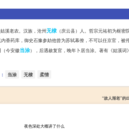
无棣
士、姑溪老农。汉族，沧州
（庆云县）人。哲宗元祐初为枢密
监内香药库，御史石豫参劾他曾为苏轼幕僚，不可以任京官，被
当涂
州（今安徽
），后遇赦复官，晚年卜居当涂。著有《姑溪词
：
当涂
无棣
柔情
“故人渐老”的
夜色深处大概讲了什么