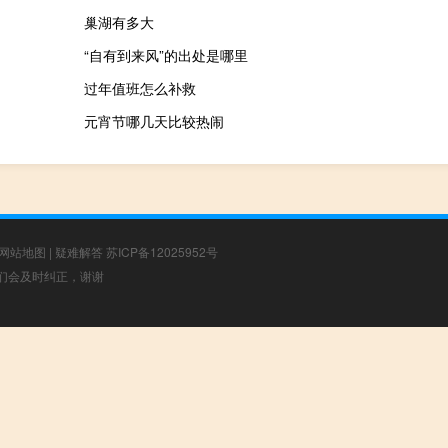
巢湖有多大
“自有到来风”的出处是哪里
过年值班怎么补救
元宵节哪几天比较热闹
网站地图
|
疑难解答
苏ICP备12025952号
，我们会及时纠正，谢谢