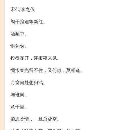
宋代 李之仪
阑干掐遍等新红。
酒频中。
恨匆匆。
投得花开，还报夜来风。
惆怅春光留不住，又何似，莫相逢。
月窗何处想归鸿。
与谁同。
意千重。
婉思柔情，一旦总成空。