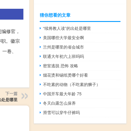
猜你想看的文章
“续将教人读”的出处是哪里
院编修官，
美国哪些大学最安全啊
停职。徽宗
兰州是哪里的省会城市
》一卷、
联通大年初六上班吗吗
密室逃脱 恐怖 攻略
烟花烫和锡纸烫哪个好看
不吃素的动物（不吃素的狮子）
下一篇
中国开车最大年龄 75
出处是哪里
冬天白露怎么保养
滑雪可以穿牛仔裤吗