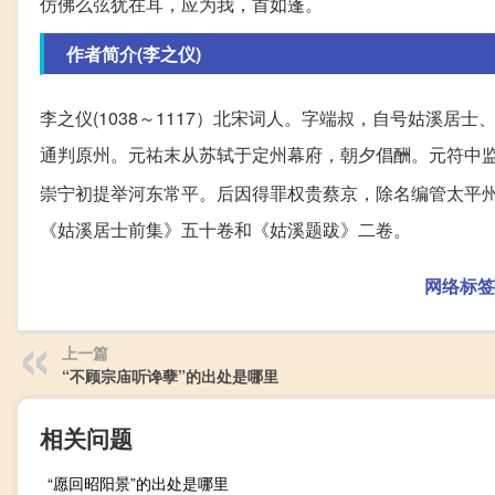
仿佛么弦犹在耳，应为我，首如蓬。
作者简介(李之仪)
李之仪(1038～1117）北宋词人。字端叔，自号姑溪居
通判原州。元祐末从苏轼于定州幕府，朝夕倡酬。元符中
崇宁初提举河东常平。后因得罪权贵蔡京，除名编管太平
《姑溪居士前集》五十卷和《姑溪题跋》二卷。
网络标签
上一篇
“不顾宗庙听谗孽”的出处是哪里
相关问题
“愿回昭阳景”的出处是哪里