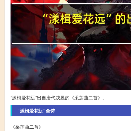
“漾楫爱花远”出自唐代戎昱的《采莲曲二首》。
“漾楫爱花远”全诗
《采莲曲二首》