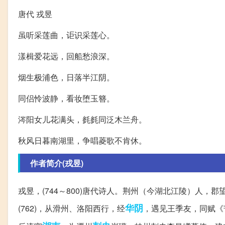
唐代 戎昱
虽听采莲曲，讵识采莲心。
漾楫爱花远，回船愁浪深。
烟生极浦色，日落半江阴。
同侣怜波静，看妆堕玉簪。
涔阳女儿花满头，毵毵同泛木兰舟。
秋风日暮南湖里，争唱菱歌不肯休。
作者简介(戎昱)
戎昱，(744～800)唐代诗人。荆州（今湖北江陵）人
华阴
(762)，从滑州、洛阳西行，经
，遇见王季友，同赋《