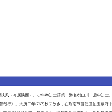
，郡望扶风（今属陕西）。少年举进士落第，游名都山川，后中进士
苦哉行》。大历二年(767)秋回故乡，在荆南节度使卫伯玉幕府