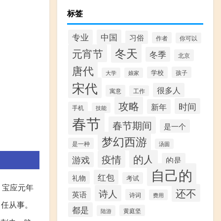
标签
专业
中国
习俗
作者
你可以
冬天
元宵节
冬季
北京
唐代
学校
孩子
大学
娘家
宋代
很多人
寓意
工作
攻略
时间
新年
手机
技能
春节
春节期间
是一个
梦幻西游
是一种
汤圆
的人
疫情
游戏
的是
自己的
红包
礼物
考试
。宝应元年
还不
诗人
英语
诗词
费用
中任从事。
都是
黄庭坚
陆游