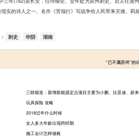
三年(782)居长安，任侍御史。翌年贬为辰州刺史。后又任虔
映现实的诗人之一。名作《苦哉行》写战争给人民带来灾难。羁
：
刺史
华阴
湖南
“已不属苏州”的
三联锻造：新增新能源定点项目主要为小鹏、比亚迪、蔚来
玩具探险 攻略
2018过年什么时候
女人多大年龄出现闭经期
施工会计怎样做账