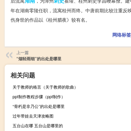
湖南
刺史
后流寓
，为潭州
崔瓘、桂州刺史李昌巙幕僚。建中
年在湖南零陵任职，流寓桂州而终。中唐前期比较注重反
伤身世的作品以《桂州腊夜》较有名。
网络标签
上一篇
“烟轻雨细”的出处是哪里
相关问题
关于教师的格言（关于教师的歌曲）
ppt制作教程步骤（ppt制作）
“骨朽是非乃公”的出处是哪里
过年带娃去天津攻略图
五台山在哪 五台山是哪里的