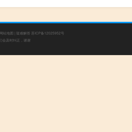
网站地图
|
疑难解答
苏ICP备12025952号
，我们会及时纠正，谢谢