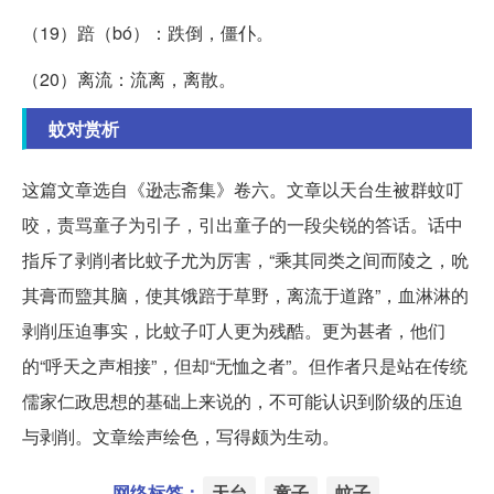
（19）踣（bó）：跌倒，僵仆。
（20）离流：流离，离散。
蚊对赏析
这篇文章选自《逊志斋集》卷六。文章以天台生被群蚊叮
咬，责骂童子为引子，引出童子的一段尖锐的答话。话中
指斥了剥削者比蚊子尤为厉害，“乘其同类之间而陵之，吮
其膏而盬其脑，使其饿踣于草野，离流于道路”，血淋淋的
剥削压迫事实，比蚊子叮人更为残酷。更为甚者，他们
的“呼天之声相接”，但却“无恤之者”。但作者只是站在传统
儒家仁政思想的基础上来说的，不可能认识到阶级的压迫
与剥削。文章绘声绘色，写得颇为生动。
网络标签：
天台
童子
蚊子