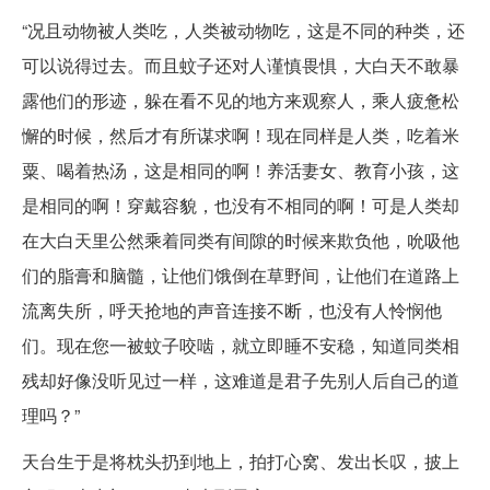
“况且动物被人类吃，人类被动物吃，这是不同的种类，还
可以说得过去。而且蚊子还对人谨慎畏惧，大白天不敢暴
露他们的形迹，躲在看不见的地方来观察人，乘人疲惫松
懈的时候，然后才有所谋求啊！现在同样是人类，吃着米
粟、喝着热汤，这是相同的啊！养活妻女、教育小孩，这
是相同的啊！穿戴容貌，也没有不相同的啊！可是人类却
在大白天里公然乘着同类有间隙的时候来欺负他，吮吸他
们的脂膏和脑髓，让他们饿倒在草野间，让他们在道路上
流离失所，呼天抢地的声音连接不断，也没有人怜悯他
们。现在您一被蚊子咬啮，就立即睡不安稳，知道同类相
残却好像没听见过一样，这难道是君子先别人后自己的道
理吗？”
天台生于是将枕头扔到地上，拍打心窝、发出长叹，披上