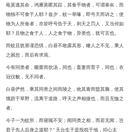
黾莫逃其命，鸿雁莫匿其踪，其食乎物者，可谓泰矣，而
物独不可食于人耶？兹夕，蚊一举喙，即号天而诉之；使
物为人所食者，亦皆呼号告于天，则天之罚人，又当何如
耶？且物之食于人，人之食于物，异类也，犹可言也。
而蚊且犹畏谨恐惧，白昼不敢露其形，瞰人之不见，乘人
之困怠，而后有求焉。
今有同类者，啜栗而饮汤，同也；畜妻而育子，同也；衣
冠仪貌，无不同者。
白昼俨然，乘其同类之间而陵之，吮其膏而盬其脑，使其
饿踣于草野，流离于道路，呼天之声相接也，而且无恤之
者。
今子一为蚊所，而寝辄不安；闻同类之相，而若无闻，岂
君子先人后身之道耶？” 天台生于是投枕于地，叩心太