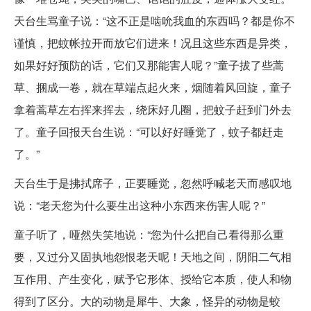
天台生骂童子说：“这不正是啮吮我血的东西吗？都是你不
谨慎，把蚊帐拉开而放它们进来！况且这些东西是异类，
如果好好预防的话，它们又那能害人呢？”童子拔了些蒿
草、捆成一卷，就在草端点起火来，烟随着风回旋，童子
拿着蒿草左右挥来挥去，绕床好几圈，把蚊子赶到门外去
了。童子回报天台生说：“可以好好睡觉了，蚊子都赶走
了。”
天台生于是拂拭席子，正要睡觉，忽然呼喊老天而感叹地
说：“老天您为什么要生出这种小东西来伤害人呢？”
童子听了，哑然失笑地说：“您为什么把自己看得那么重
要，又过分又固执地怨恨老天呢！天地之间，阴阳二气相
互作用、产生变化，赋予它形体、授给它本质，使人和物
得到了区分。大的动物是犀牛、大象，怪异的动物是蛟