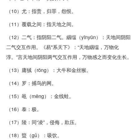
（10）尤：指责，归罪，怨恨。
（11）覆载之间：指天地之间。
（12）二气：指阴阳二气。絪缊（yīnyūn）：天地间阴阳
二气交互作用。《易*系天下》：“天地絪缊，万物化
淳。”言天地间阴阳两气交互作用，万物感之而变化生长。
（13）庸狨（rōng）：大牛和金丝猴。
（14）罗：捕鸟的网。
（15）黾（měng）：金线蛙。
（16）泰：极。
（17）陵：同“凌”，侵侮，欺压。
（18）盬（gǔ）：吸饮。