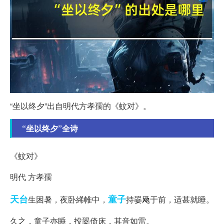
“坐以终夕”出自明代方孝孺的《蚊对》。
“坐以终夕”全诗
《蚊对》
明代 方孝孺
天台
童子
生困暑，夜卧絺帷中，
持翣飏于前，适甚就睡。
久之，童子亦睡，投翣倚床，其音如雷。