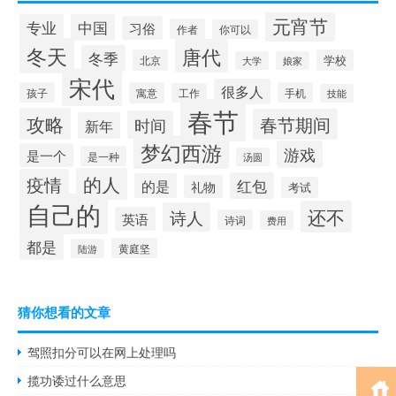
元宵节
专业
中国
习俗
作者
你可以
冬天
唐代
冬季
北京
学校
大学
娘家
宋代
很多人
孩子
寓意
手机
工作
技能
春节
攻略
春节期间
时间
新年
梦幻西游
游戏
是一个
是一种
汤圆
的人
疫情
红包
的是
礼物
考试
自己的
还不
诗人
英语
诗词
费用
都是
黄庭坚
陆游
猜你想看的文章
驾照扣分可以在网上处理吗
揽功诿过什么意思