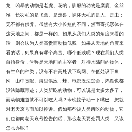
龙，凶暴的动物是老虎、花豹，驯服的动物是糜鹿、金丝
猴；长羽毛的是飞禽、是走兽，裸体无毛的是人、是虫；
无不都有供养。虽然有大小长短的不同，然而寄托形体在
这天地之间，都是一样的。如果从我们人类的角度来看的
话，则会认为人类高贵而动物低贱；如果从天地的角度来
看的话，则果真有哪个高贵、哪个低贱呢？现在我们人类
自抬身价，号称是天地间的主宰者；对待水陆间的物体，
有生命的种类，没有不在高处设下鸟网、在低处设下鱼
网，山中贡献、海里供应，蛙、黾都没法逃命，鸿雁也都
没法隐藏踪迹；人类所吃的动物，可以说是太多太多了，
而动物难道就不可以吃人吗？今晚蚊子动一下嘴巴，您就
对老天哀号而加以控诉。假如那些被人类所吃的动物，它
们也都向老天哀号控告的话，那么老天要处罚人类，又该
怎么办呢？