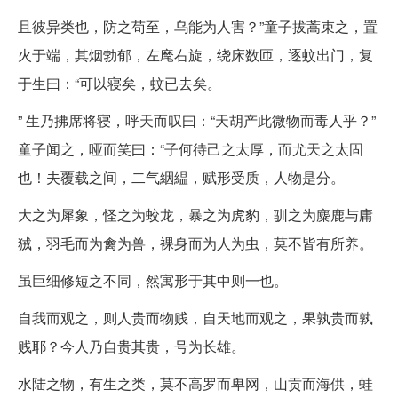
且彼异类也，防之苟至，乌能为人害？”童子拔蒿束之，置
火于端，其烟勃郁，左麾右旋，绕床数匝，逐蚊出门，复
于生曰：“可以寝矣，蚊已去矣。
” 生乃拂席将寝，呼天而叹曰：“天胡产此微物而毒人乎？”
童子闻之，哑而笑曰：“子何待己之太厚，而尤天之太固
也！夫覆载之间，二气絪緼，赋形受质，人物是分。
大之为犀象，怪之为蛟龙，暴之为虎豹，驯之为麋鹿与庸
狨，羽毛而为禽为兽，裸身而为人为虫，莫不皆有所养。
虽巨细修短之不同，然寓形于其中则一也。
自我而观之，则人贵而物贱，自天地而观之，果孰贵而孰
贱耶？今人乃自贵其贵，号为长雄。
水陆之物，有生之类，莫不高罗而卑网，山贡而海供，蛙