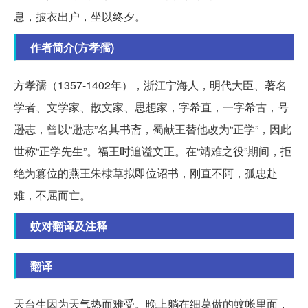
息，披衣出户，坐以终夕。
作者简介(方孝孺)
方孝孺（1357-1402年），浙江宁海人，明代大臣、著名
学者、文学家、散文家、思想家，字希直，一字希古，号
逊志，曾以“逊志”名其书斋，蜀献王替他改为“正学”，因此
世称“正学先生”。福王时追谥文正。在“靖难之役”期间，拒
绝为篡位的燕王朱棣草拟即位诏书，刚直不阿，孤忠赴
难，不屈而亡。
蚊对翻译及注释
翻译
天台生因为天气热而难受。晚上躺在细葛做的蚊帐里面，