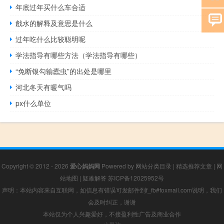
年底过年买什么车合适
戧水的解释及意思是什么
过年吃什么比较聪明呢
学法指导有哪些方法（学法指导有哪些）
“免断银勾输蠹虫”的出处是哪里
河北冬天有暖气吗
px什么单位
Copyright © 2012 - 2026
爱心妈妈网
Powered by
网站分类目录
|
精选推荐文章
|
网
站地图
|
疑难解答
苏ICP备12025952号
声明：本站内容来自互联网，如信息有错误可发邮件到f_fb#foxmail.com说明，我们
会及时纠正，谢谢
本站仅为个人兴趣爱好，不接盈利性广告及商业合作