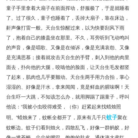
童子手里拿着大扇子在前面挥动，舒服极了，于是就睡着
了。过了很久，童子也睡着了，丢掉大扇子，靠在床边，
鼾声像打雷一般。天台生惊醒过来，以为快要刮风下雨
了，抱着自己的膝盖坐在那里。不久，耳旁听到飞动鸣叫
的声音，像是唱歌、又像是在倾诉，像是充满哀怨、又像
是充满思慕；接着就攻击天台生的手臂，刺入到他的肉里
面去，扑向他的大腿，咬啮他的脸面，让天台生毛发都竖
了起来，肌肉也几乎要颤动。天台生两手用力合拍，掌心
湿湿的、好像是汗水，拿来闻闻，竟是鲜血的腥味啊！天
台生吓一大跳，不知该怎么办，就用脚踢了踢童子，呼叫
他说：“我被小虫咬得难受，（你）赶紧起来找蜡烛照
蚊子
明。”蜡烛来了，蚊帐全都开了，原来有几千只
聚在
蚊帐边。蚊子们看到烛火，四散乱飞，好像一群蚂蚁，好
像一堆苍蝇，尖尖的嘴巴、饱饱的肚皮，通体涨大变红。