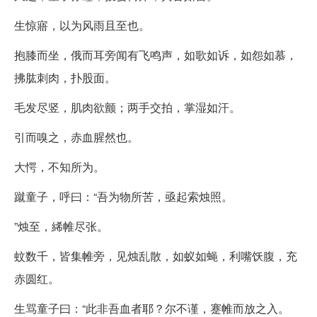
生惊寤，以为风雨且至也。
抱膝而坐，俄而耳旁闻有飞鸣声，如歌如诉，如怨如慕，
拂肱刺肉，扑股面。
毛发尽竖，肌肉欲颤；两手交拍，掌湿如汗。
引而嗅之，赤血腥然也。
大愕，不知所为。
蹴童子，呼曰：“吾为物所苦，亟起索烛照。
”烛至，絺帷尽张。
蚊数千，皆集帷旁，见烛乱散，如蚁如蝇，利嘴饫腹，充
赤圆红。
生骂童子曰：“此非吾血者耶？尔不谨，蹇帷而放之入。