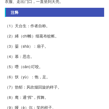
衣服、走出门口，一直坐到天亮。
注释
（1）天台生：作者自称。
（2）絺（chī帷）细葛布蚊帐。
（3）翣（shà）：扇子。
（4）慕：思念。
（5）噆（cǎn):叮咬。
（6）饫（yù）：饱，足。
（7）勃郁：风吹烟回旋的样子。
（8）麾：通“挥”，挥舞。
（9）哑（è）尔：笑的样子。