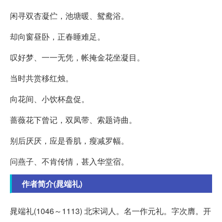
闲寻双杏凝伫，池塘暖、鸳鸯浴。
却向窗昼卧，正春睡难足。
叹好梦、一一无凭，帐掩金花坐凝目。
当时共赏移红烛。
向花间、小饮杯盘促。
蔷薇花下曾记，双凤带、索题诗曲。
别后厌厌，应是香肌，瘦减罗幅。
问燕子、不肯传情，甚入华堂宿。
作者简介(晁端礼)
晁端礼(1046～1113) 北宋词人。名一作元礼。字次膺。开