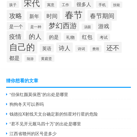
宋代
很多人
孩子
寓意
手机
工作
技能
春节
攻略
春节期间
时间
新年
梦幻西游
游戏
是一个
是一种
汤圆
的人
疫情
红包
的是
礼物
考试
自己的
还不
诗人
英语
诗词
费用
都是
黄庭坚
陆游
猜你想看的文章
“但保红颜莫保恩”的出处是哪里
狗狗冬天可以养吗
钱德拉X射线天文台确定新的恒星对行星的危险
“君不见开元厩马四十万”的出处是哪里
江西省赣州的区号是多少