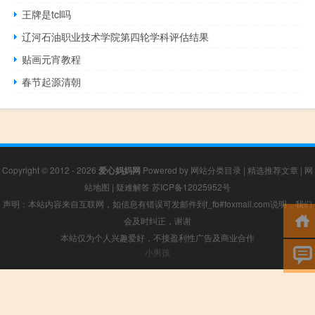
王牌是tcl吗
辽河石油职业技术学院第四轮学科评估结果
贴画元宵教程
春节起源清朝
Copyright © 2012 - 2026
爱心妈妈网
Powered by
网站分类目录
|
精选推荐文章
|
网
站地图
|
疑难解答
苏ICP备12025952号
声明：本站内容来自互联网，如信息有错误可发邮件到f_fb#foxmail.com说明，我们
会及时纠正，谢谢
本站仅为个人兴趣爱好，不接盈利性广告及商业合作
小男孩