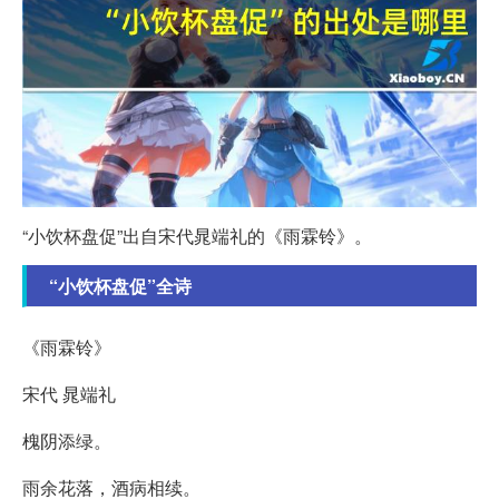
“小饮杯盘促”出自宋代晁端礼的《雨霖铃》。
“小饮杯盘促”全诗
《雨霖铃》
宋代 晁端礼
槐阴添绿。
雨余花落，酒病相续。