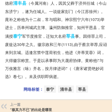
清丰县
德府
（今属河南）人，因其父葬于济州任城（今山
东济宁），遂为任城人。一说徙家彭门（今江苏徐州）。
晁补之称他为十二叔，常与唱和。神宗熙宁六年(1073)举
进士，历单州城武主簿、瀛州防御推官，知州平恩县，官
泰宁
莘县
满授
军节度推官，迁知大名府
事。因得罪上司，
废徙达30年之久。徽宗政和三年(1113),由于蔡京举荐,应诏
来到京城。适逢宫禁中莲荷初生，他进《并蒂芙蓉》词，
大得徽宗称赏。于是以承事郎为大晟府协律。黄称他\"与
万俟雅言（咏）齐名，按月律进词\"（《唐宋诸贤绝妙词
选》卷七）。未及供职即病逝。
网络标签：
泰宁
清丰县
莘县
上一篇
“极其力不已”的出处是哪里