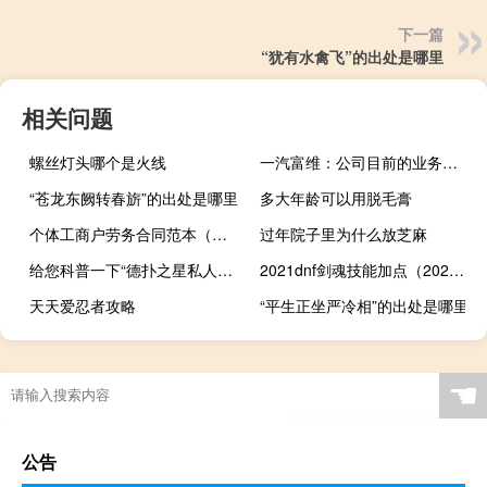
下一篇
“犹有水禽飞”的出处是哪里
相关问题
螺丝灯头哪个是火线
一汽富维：公司目前的业务不涉及新型工业化
“苍龙东阙转春旂”的出处是哪里
多大年龄可以用脱毛膏
个体工商户劳务合同范本（个体工商户劳务费税率）
过年院子里为什么放芝麻
给您科普一下“德扑之星私人局透视怎么开!详细教程”其实真的有挂
2021dnf剑魂技能加点（2021dnf剑魂技能加点推荐）
天天爱忍者攻略
“平生正坐严冷相”的出处是哪里
☚
公告