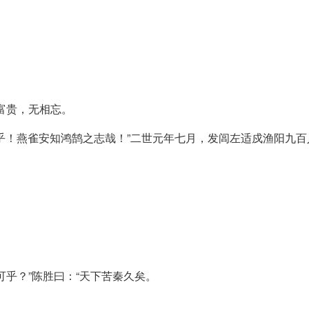
富贵，无相忘。
嗟乎！燕雀安知鸿鹄之志哉！”二世元年七月，发闾左适戍渔阳九
乎？”陈胜曰：“天下苦秦久矣。