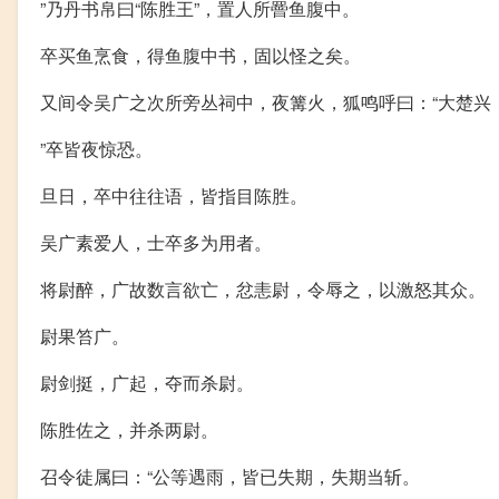
”乃丹书帛曰“陈胜王”，置人所罾鱼腹中。
卒买鱼烹食，得鱼腹中书，固以怪之矣。
又间令吴广之次所旁丛祠中，夜篝火，狐鸣呼曰：“大楚兴
”卒皆夜惊恐。
旦日，卒中往往语，皆指目陈胜。
吴广素爱人，士卒多为用者。
将尉醉，广故数言欲亡，忿恚尉，令辱之，以激怒其众。
尉果笞广。
尉剑挺，广起，夺而杀尉。
陈胜佐之，并杀两尉。
召令徒属曰：“公等遇雨，皆已失期，失期当斩。