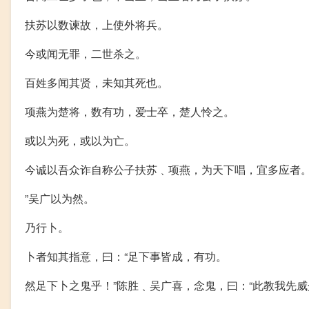
扶苏以数谏故，上使外将兵。
今或闻无罪，二世杀之。
百姓多闻其贤，未知其死也。
项燕为楚将，数有功，爱士卒，楚人怜之。
或以为死，或以为亡。
今诚以吾众诈自称公子扶苏﹑项燕，为天下唱，宜多应者
”吴广以为然。
乃行卜。
卜者知其指意，曰：“足下事皆成，有功。
然足下卜之鬼乎！”陈胜﹑吴广喜，念鬼，曰：“此教我先