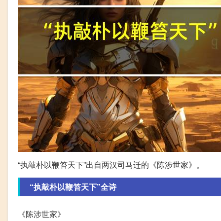
“执敲朴以鞭笞天下”出自两汉司马迁的《陈涉世家》。
“执敲朴以鞭笞天下”全诗
《陈涉世家》