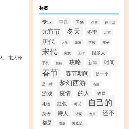
标签
专业
中国
习俗
作者
你可以
冬天
元宵节
冬季
北京
唐代
学校
孩子
大学
娘家
宋代
很多人
寓意
工作
百人，屯大泽
攻略
时间
新年
手机
技能
春节
春节期间
是一个
梦幻西游
是一种
汤圆
的人
疫情
游戏
的是
自己的
红包
礼物
考试
还不
诗人
英语
诗词
费用
都是
黄庭坚
陆游