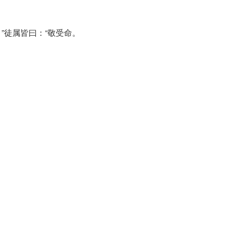
”徒属皆曰：“敬受命。