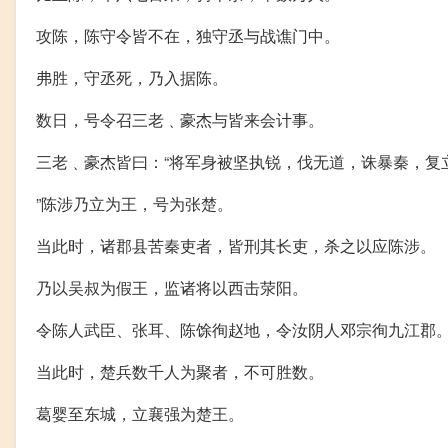
攻陈，陈守令皆不在，独守丞与战谯门中。
弗胜，守丞死，乃入据陈。
数日，号令召三老﹑豪杰与皆来会计事。
三老﹑豪杰皆曰：“将军身被坚执锐，伐无道，诛暴秦，复立
”陈涉乃立为王，号为张楚。
当此时，诸郡县苦秦吏者，皆刑其长吏，杀之以应陈涉。
乃以吴叔为假王，监诸将以西击荥阳。
令陈人武臣、张耳、陈馀徇赵地，令汝阴人邓宗徇九江郡
当此时，楚兵数千人为聚者，不可胜数。
葛婴至东城，立襄强为楚王。