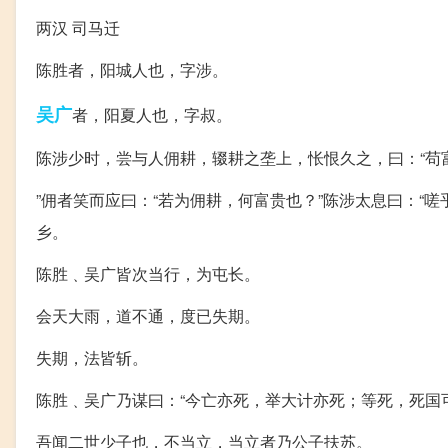
两汉 司马迁
陈胜者，阳城人也，字涉。
吴广
者，阳夏人也，字叔。
陈涉少时，尝与人佣耕，辍耕之垄上，怅恨久之，曰：“苟
”佣者笑而应曰：“若为佣耕，何富贵也？”陈涉太息曰：“
乡。
陈胜﹑吴广皆次当行，为屯长。
会天大雨，道不通，度已失期。
失期，法皆斩。
陈胜﹑吴广乃谋曰：“今亡亦死，举大计亦死；等死，死国可
吾闻二世少子也，不当立，当立者乃公子扶苏。