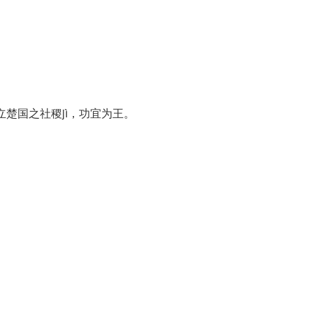
楚国之社稷jì，功宜为王。
。