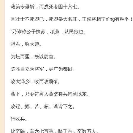
藉第令毋斩，而戍死者固十六七。
且壮士不死即已，死即举大名耳，王侯将相宁nìng有种乎！
”乃诈称公子扶苏﹑项燕，从民欲也。
袒右，称大楚。
为坛而盟，祭以尉首。
陈胜自立为将军，吴广为都尉。
攻大泽乡，收而攻蕲qí。
蕲下，乃令符离人葛婴将兵徇蕲以东。
攻铚、酂、苦、柘、谯皆下之。
行收兵。
比至陈，车六七百乘，骑千余，卒数万人。