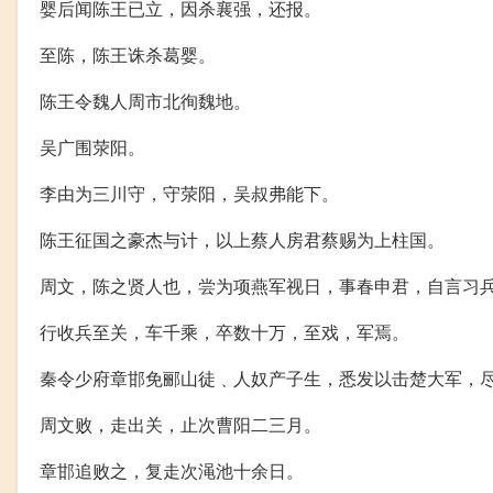
婴后闻陈王已立，因杀襄强，还报。
至陈，陈王诛杀葛婴。
陈王令魏人周市北徇魏地。
吴广围荥阳。
李由为三川守，守荥阳，吴叔弗能下。
陈王征国之豪杰与计，以上蔡人房君蔡赐为上柱国。
周文，陈之贤人也，尝为项燕军视日，事春申君，自言习
行收兵至关，车千乘，卒数十万，至戏，军焉。
秦令少府章邯免郦山徒﹑人奴产子生，悉发以击楚大军，
周文败，走出关，止次曹阳二三月。
章邯追败之，复走次渑池十余日。