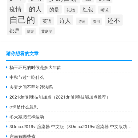
的人
疫情
红包
的是
礼物
考试
自己的
还不
诗人
英语
诗词
费用
都是
黄庭坚
陆游
猜你想看的文章
杨玉环死的时候是多大年龄
中秋节过年吃什么
夫妻之间不拜年违法吗
2021dnf剑魂技能加点（2021dnf剑魂技能加点推荐）
e卡是什么意思
冬天减肥怎样运动
3Dmax2019vr渲染器 中文版（3Dmax2019vr渲染器 中文版功能简介）
东南有哪些省