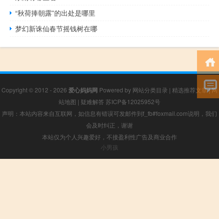
“秋荷捧朝露”的出处是哪里
梦幻新诛仙春节摇钱树在哪
Copyright © 2012 - 2026
爱心妈妈网
Powered by
网站分类目录
|
精选推荐文章
|
网
站地图
|
疑难解答
苏ICP备12025952号
声明：本站内容来自互联网，如信息有错误可发邮件到f_fb#foxmail.com说明，我们
会及时纠正，谢谢
本站仅为个人兴趣爱好，不接盈利性广告及商业合作
小男孩