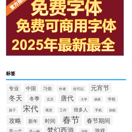
标签
元宵节
专业
中国
习俗
作者
你可以
冬天
唐代
冬季
北京
学校
大学
娘家
宋代
很多人
孩子
寓意
手机
工作
技能
春节
攻略
春节期间
时间
新年
梦幻西游
游戏
是一个
是一种
汤圆