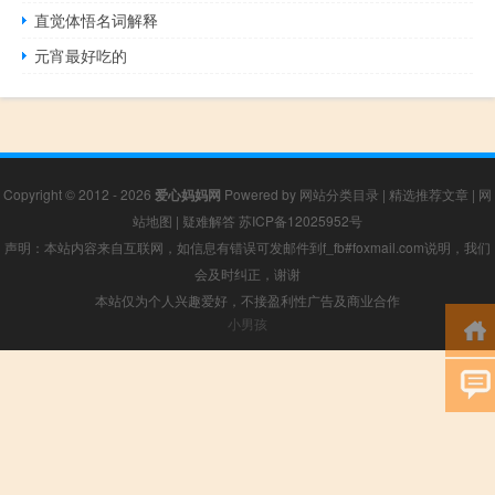
直觉体悟名词解释
元宵最好吃的
Copyright © 2012 - 2026
爱心妈妈网
Powered by
网站分类目录
|
精选推荐文章
|
网
站地图
|
疑难解答
苏ICP备12025952号
声明：本站内容来自互联网，如信息有错误可发邮件到f_fb#foxmail.com说明，我们
会及时纠正，谢谢
本站仅为个人兴趣爱好，不接盈利性广告及商业合作
小男孩