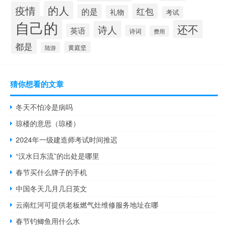
的人
疫情
红包
的是
礼物
考试
自己的
还不
诗人
英语
诗词
费用
都是
黄庭坚
陆游
猜你想看的文章
冬天不怕冷是病吗
琼楼的意思（琼楼）
2024年一级建造师考试时间推迟
“汉水日东流”的出处是哪里
春节买什么牌子的手机
中国冬天几月几日英文
云南红河可提供老板燃气灶维修服务地址在哪
春节钓鲫鱼用什么水