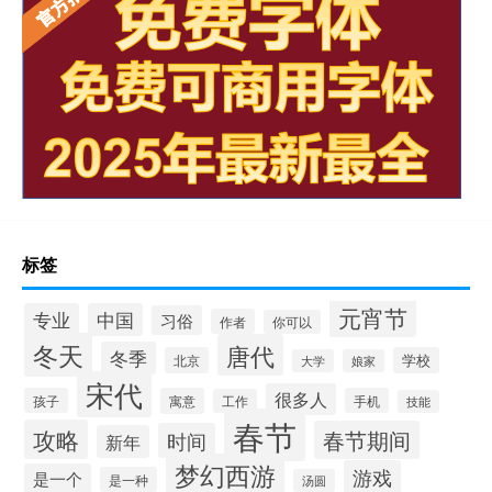
标签
元宵节
专业
中国
习俗
作者
你可以
冬天
唐代
冬季
北京
学校
大学
娘家
宋代
很多人
孩子
寓意
手机
工作
技能
春节
攻略
春节期间
时间
新年
梦幻西游
游戏
是一个
是一种
汤圆