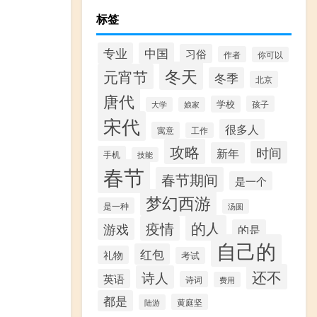
标签
专业
中国
习俗
作者
你可以
冬天
元宵节
冬季
北京
唐代
学校
孩子
大学
娘家
宋代
很多人
寓意
工作
攻略
时间
新年
手机
技能
春节
春节期间
是一个
梦幻西游
是一种
汤圆
的人
疫情
游戏
的是
自己的
红包
礼物
考试
还不
诗人
英语
诗词
费用
都是
黄庭坚
陆游