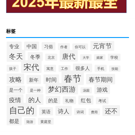
标签
元宵节
专业
中国
习俗
作者
你可以
冬天
唐代
冬季
北京
学校
大学
娘家
宋代
很多人
孩子
寓意
手机
工作
技能
春节
攻略
春节期间
时间
新年
梦幻西游
游戏
是一个
是一种
汤圆
的人
疫情
红包
的是
礼物
考试
自己的
还不
诗人
英语
诗词
费用
都是
黄庭坚
陆游