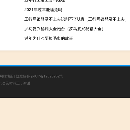
2021年过年能睡觉吗
工行网银登录不上去识别不了U盾（工行网银登录不上去）
罗马复兴秘籍大全炮台（罗马复兴秘籍大全）
过年为什么要换毛巾的故事
网站地图
|
疑难解答
苏ICP备12025952号
，我们会及时纠正，谢谢