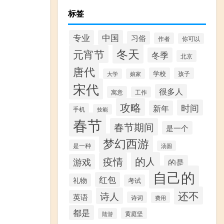
标签
专业
中国
习俗
作者
你可以
冬天
元宵节
冬季
北京
唐代
学校
孩子
大学
娘家
宋代
很多人
寓意
工作
攻略
时间
新年
手机
技能
春节
春节期间
是一个
梦幻西游
是一种
汤圆
的人
疫情
游戏
的是
自己的
红包
礼物
考试
还不
诗人
英语
诗词
费用
都是
黄庭坚
陆游