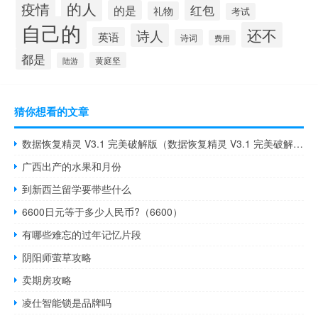
的人
疫情
红包
的是
礼物
考试
自己的
还不
诗人
英语
诗词
费用
都是
黄庭坚
陆游
猜你想看的文章
数据恢复精灵 V3.1 完美破解版（数据恢复精灵 V3.1 完美破解版功能简介）
广西出产的水果和月份
到新西兰留学要带些什么
6600日元等于多少人民币?（6600）
有哪些难忘的过年记忆片段
阴阳师萤草攻略
卖期房攻略
凌仕智能锁是品牌吗