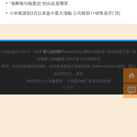
“免断银勾输蠹虫”的出处是哪里
小米集团创3月以来盘中最大涨幅 公司称双11销售迎开门红
Copyright © 2012 - 2026
爱心妈妈网
Powered by
网站分类目录
|
精选推荐文章
|
网
站地图
|
疑难解答
苏ICP备12025952号
声明：本站内容来自互联网，如信息有错误可发邮件到f_fb#foxmail.com说明，我们
会及时纠正，谢谢
本站仅为个人兴趣爱好，不接盈利性广告及商业合作
小男孩