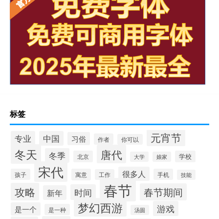
标签
元宵节
专业
中国
习俗
作者
你可以
冬天
唐代
冬季
北京
学校
大学
娘家
宋代
很多人
孩子
寓意
手机
工作
技能
春节
攻略
春节期间
时间
新年
梦幻西游
游戏
是一个
是一种
汤圆