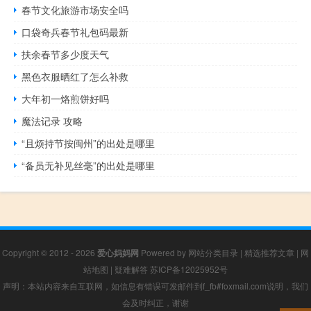
春节文化旅游市场安全吗
口袋奇兵春节礼包码最新
扶余春节多少度天气
黑色衣服晒红了怎么补救
大年初一烙煎饼好吗
魔法记录 攻略
“且烦持节按闽州”的出处是哪里
“备员无补见丝毫”的出处是哪里
Copyright © 2012 - 2026
爱心妈妈网
Powered by
网站分类目录
|
精选推荐文章
|
网
站地图
|
疑难解答
苏ICP备12025952号
声明：本站内容来自互联网，如信息有错误可发邮件到f_fb#foxmail.com说明，我们
会及时纠正，谢谢