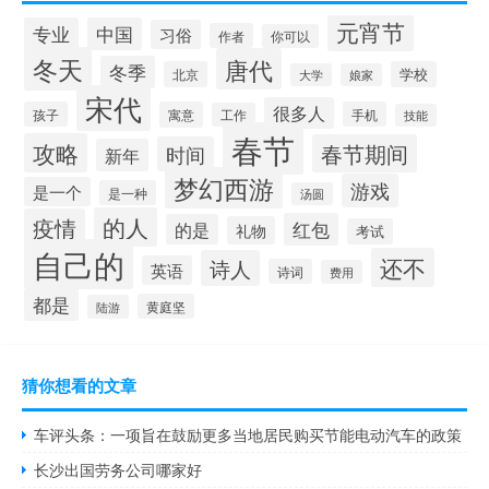
元宵节
专业
中国
习俗
作者
你可以
冬天
唐代
冬季
北京
学校
大学
娘家
宋代
很多人
孩子
寓意
手机
工作
技能
春节
攻略
春节期间
时间
新年
梦幻西游
游戏
是一个
是一种
汤圆
的人
疫情
红包
的是
礼物
考试
自己的
还不
诗人
英语
诗词
费用
都是
黄庭坚
陆游
猜你想看的文章
车评头条：一项旨在鼓励更多当地居民购买节能电动汽车的政策
长沙出国劳务公司哪家好