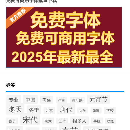
免费可商用字体批量下载
标签
元宵节
专业
中国
习俗
作者
你可以
冬天
唐代
冬季
北京
学校
大学
娘家
宋代
很多人
孩子
寓意
手机
工作
技能
春节