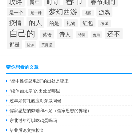
攻略
春节期间
时间
新年
梦幻西游
游戏
是一个
是一种
汤圆
的人
疫情
红包
的是
礼物
考试
自己的
还不
诗人
英语
诗词
费用
都是
黄庭坚
陆游
猜你想看的文章
“坐中惟笑鬓毛斑”的出处是哪里
“继体如太宗”的出处是哪里
过年如何礼貌应对亲戚问候
儒家思想的弊端和不足（儒家思想的弊端）
东北过年可以吃鸡蛋吗吗
毕业后论文抽检查