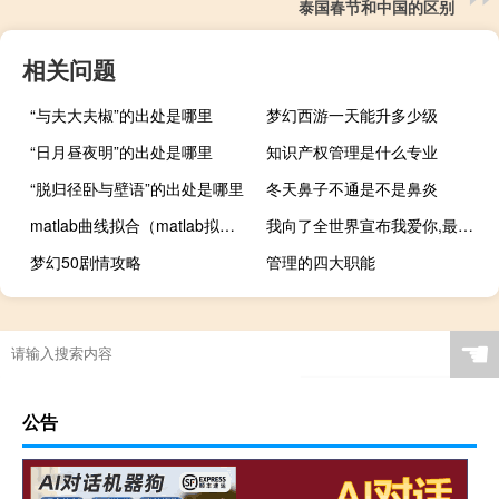
泰国春节和中国的区别
相关问题
“与夫大夫椒”的出处是哪里
梦幻西游一天能升多少级
“日月昼夜明”的出处是哪里
知识产权管理是什么专业
“脱归径卧与壁语”的出处是哪里
冬天鼻子不通是不是鼻炎
matlab曲线拟合（matlab拟合曲线并输出公式）
我向了全世界宣布我爱你,最后没能在一起.是什么歌 全世界宣布我爱你
梦幻50剧情攻略
管理的四大职能
☚
公告