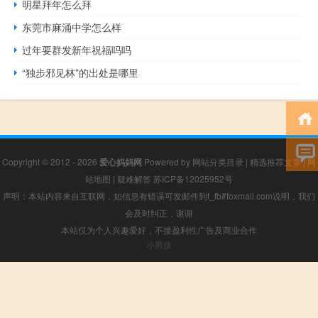
明星拜年怎么拜
东莞市麻涌中学怎么样
过年要群发新年祝福吗吗
“独步邪见林”的出处是哪里
Copyright © 2012 - 2026
爱心妈妈网
Powered by
网站分类目录
|
精选推荐文章
|
网
站地图
|
疑难解答
苏ICP备12025952号
声明：本站内容来自互联网，如信息有错误可发邮件到f_fb#foxmail.com说明，我们
会及时纠正，谢谢
本站仅为个人兴趣爱好，不接盈利性广告及商业合作
小男孩