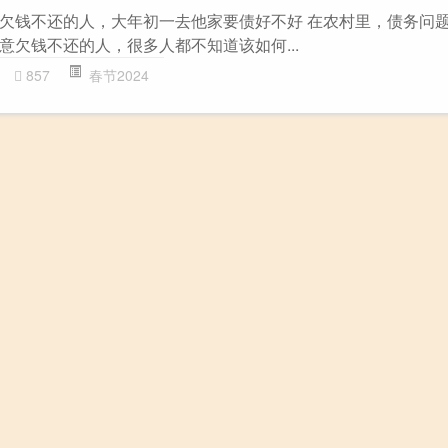
欠钱不还的人，大年初一去他家要债好不好 在农村里，债务问
意欠钱不还的人，很多人都不知道该如何...
857
春节2024