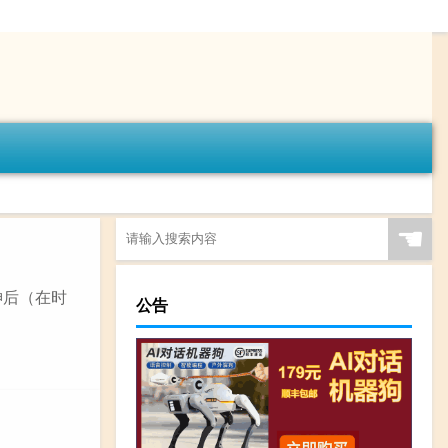
☚
神后（在时
公告