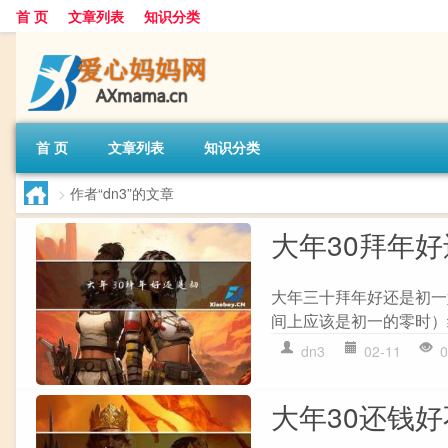
首 页
文章列表
知识分类
首 页
文章列表
知识分类
>
作者“dn3”的文章
大年30拜年
大年三十拜年好还是初一
间上应该是初一的零时）
dn3
02-11
0
大年30还钱