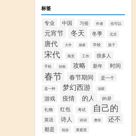
标签
专业
中国
习俗
作者
你可以
冬天
元宵节
冬季
北京
唐代
学校
孩子
大学
娘家
宋代
很多人
寓意
工作
攻略
时间
新年
手机
技能
春节
春节期间
是一个
梦幻西游
是一种
汤圆
的人
疫情
游戏
的是
自己的
红包
礼物
考试
还不
诗人
英语
诗词
费用
都是
黄庭坚
陆游