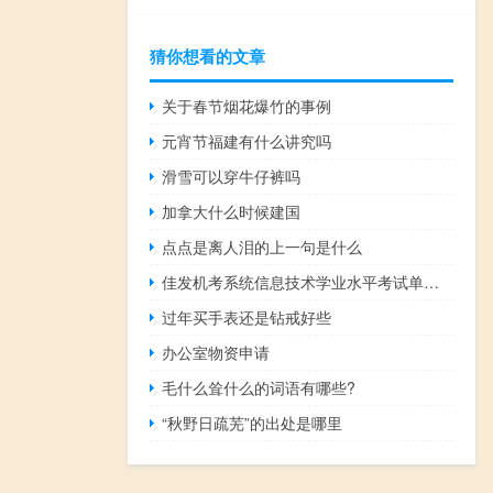
猜你想看的文章
关于春节烟花爆竹的事例
元宵节福建有什么讲究吗
滑雪可以穿牛仔裤吗
加拿大什么时候建国
点点是离人泪的上一句是什么
佳发机考系统信息技术学业水平考试单机版 V1.2.5 官方版（佳发机考系统信息技术学业水平考试单机版 V1.2.5 官方版功能简介）
过年买手表还是钻戒好些
办公室物资申请
毛什么耸什么的词语有哪些?
“秋野日疏芜”的出处是哪里