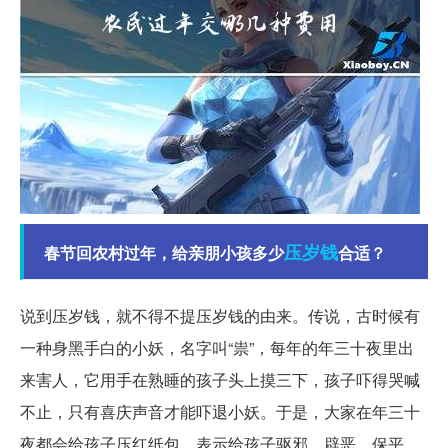
压岁钱
春节回农村过年，给亲朋小孩多少
合适？
说到压岁钱，就不得不提压岁钱的由来。传说，古时候有
一种身黑手白的小妖，名字叫“祟”，每年的年三十夜里出
来害人，它用手在熟睡的孩子头上摸三下，孩子吓得哭喊
不止，只有喜庆声音才能吓退小妖。于是，大家在年三十
夜都会给孩子压红纸包，表示给孩子驱邪、辟恶、保平