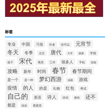
标签
元宵节
专业
中国
习俗
作者
你可以
冬天
唐代
冬季
北京
学校
大学
娘家
宋代
很多人
孩子
寓意
手机
工作
技能
春节
攻略
春节期间
时间
新年
梦幻西游
游戏
是一个
是一种
汤圆
的人
疫情
红包
的是
礼物
考试
自己的
还不
诗人
英语
诗词
费用
都是
黄庭坚
陆游