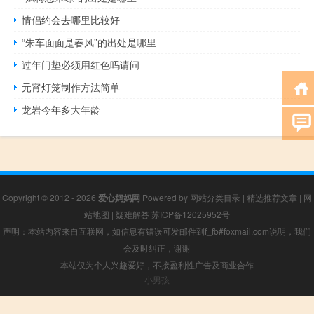
情侣约会去哪里比较好
“朱车面面是春风”的出处是哪里
过年门垫必须用红色吗请问
元宵灯笼制作方法简单
龙岩今年多大年龄
Copyright © 2012 - 2026
爱心妈妈网
Powered by
网站分类目录
|
精选推荐文章
|
网
站地图
|
疑难解答
苏ICP备12025952号
声明：本站内容来自互联网，如信息有错误可发邮件到f_fb#foxmail.com说明，我们
会及时纠正，谢谢
本站仅为个人兴趣爱好，不接盈利性广告及商业合作
小男孩