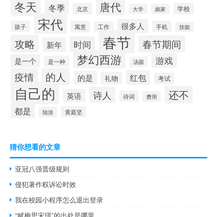
冬天
唐代
冬季
北京
学校
大学
娘家
宋代
很多人
孩子
寓意
手机
工作
技能
春节
攻略
春节期间
时间
新年
梦幻西游
游戏
是一个
是一种
汤圆
的人
疫情
红包
的是
礼物
考试
自己的
还不
诗人
英语
诗词
费用
都是
黄庭坚
陆游
猜你想看的文章
亚冠八强晋级规则
侵犯著作权诉讼时效
我在校园小程序怎么退出登录
“赋梅思宋璟”的出处是哪里