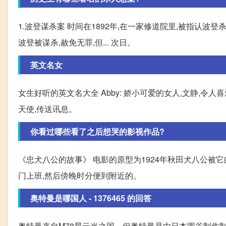
1.波登谋杀案 时间在1892年,在一家修道院里,被指认波
波登被谋杀,赦免无罪,但... 次日。
英文名女
女生好听的英文名大全 Abby: 娇小可爱的女人,文静,令人喜爱,个
天使,传送讯息。
你看过哪些看了之后想哭的影视作品?
《忠犬八公的故事》 电影的原型为1924年秋田犬八公被
门上班,然后傍晚时分便到附近的。
奥特曼是哪国人 - 1376465 的回答
奥特曼来自M78星云光之国。但奥特曼是由日本圆谷制作制