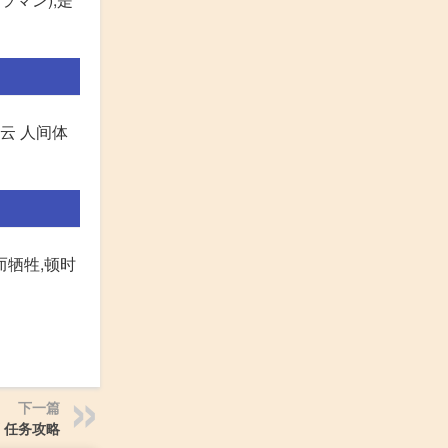
8星云 人间体
而牺牲,顿时
下一篇
 任务攻略