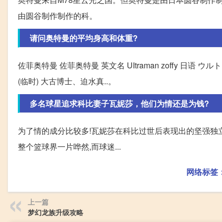
由圆谷制作制作的科。
请问奥特曼的平均身高和体重?
佐菲奥特曼 佐菲奥特曼 英文名 UItraman zoffy 日语 ウルト
(临时) 大古博士、迫水真..。
多名球星追求科比妻子瓦妮莎，他们为情还是为钱?
为了情的成分比较多!瓦妮莎在科比过世后表现出的坚强独立
整个篮球界一片哗然,而球迷...
网络标签
上一篇
梦幻龙族升级攻略