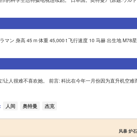
ラマン 身高 45 m 体重 45,000 t 飞行速度 10 马赫 出生地 M7
!让人很难不喜欢她。 前言: 科比在今年一月份因为直升机空难
：
人间
奥特曼
杰克
风暴 炉石