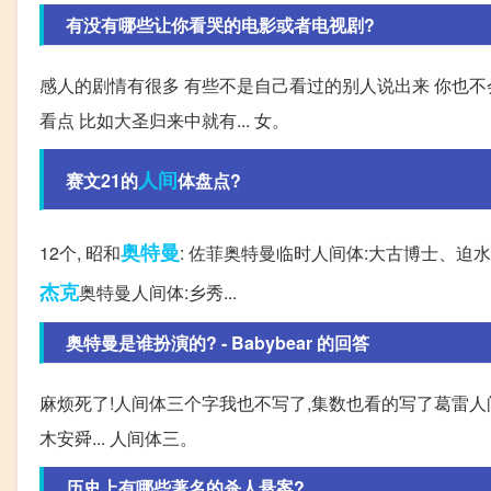
有没有哪些让你看哭的电影或者电视剧?
感人的剧情有很多 有些不是自己看过的别人说出来 你也不
看点 比如大圣归来中就有... 女。
人间
赛文21的
体盘点?
奥特曼
12个, 昭和
: 佐菲奥特曼临时人间体:大古博士、迫水
杰克
奥特曼人间体:乡秀...
奥特曼是谁扮演的? - Babybear 的回答
麻烦死了!人间体三个字我也不写了,集数也看的写了葛雷人
木安舜... 人间体三。
历史上有哪些著名的杀人悬案?