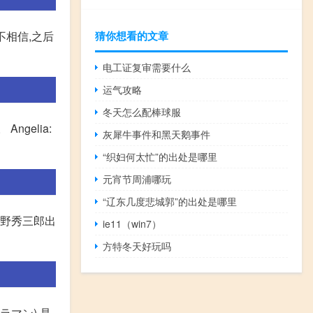
猜你想看的文章
不相信,之后
电工证复审需要什么
运气攻略
冬天怎么配棒球服
ngelia:
灰犀牛事件和黑天鹅事件
“织妇何太忙”的出处是哪里
元宵节周浦哪玩
“辽东几度悲城郭”的出处是哪里
上野秀三郎出
ie11（win7）
方特冬天好玩吗
マン),是