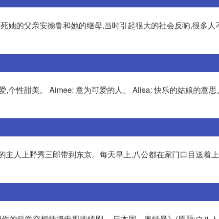
登杀死她的父亲安德鲁和她的继母,当时引起很大的社会反响,很多人
性甜美。 Aimee: 意为可爱的人。 Alisa: 快乐的姑娘的意思。 A
它的主人上野秀三郎带到东京。每天早上,八公都在家门口目送着
作的科学空想特摄电视连续剧。 日本国。奥特曼》(原题:ウルトラ