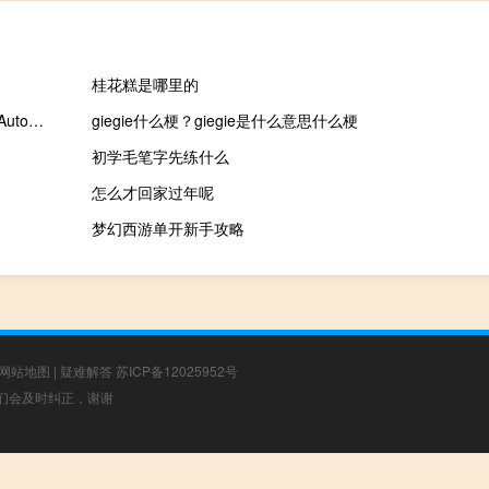
桂花糕是哪里的
AutoCAD2006下载免费中文版破解版 Win10 32/64位 免激活版（AutoCAD2006下载免费中文版破解版 Win10 32/64位 免激活版功能简介）
giegie什么梗？giegie是什么意思什么梗
初学毛笔字先练什么
怎么才回家过年呢
梦幻西游单开新手攻略
网站地图
|
疑难解答
苏ICP备12025952号
，我们会及时纠正，谢谢