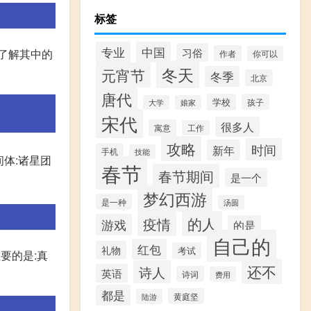
标签
专业
中国
习俗
不了解其中的
作者
你可以
冬天
元宵节
冬季
北京
唐代
学校
孩子
大学
娘家
宋代
很多人
寓意
工作
攻略
时间
新年
手机
技能
间体:诸星团
春节
春节期间
是一个
梦幻西游
是一种
汤圆
的人
疫情
游戏
的是
自己的
红包
礼物
考试
要的是:真
还不
诗人
英语
诗词
费用
都是
黄庭坚
陆游