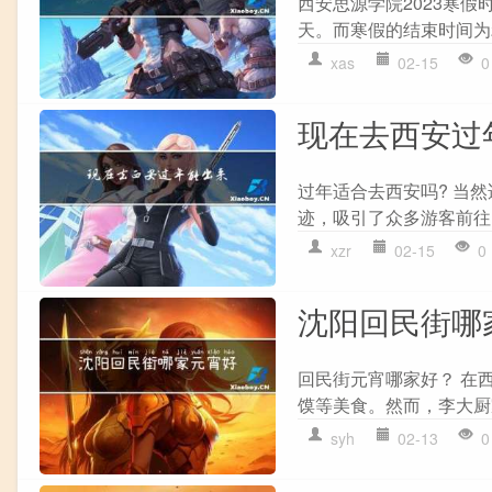
西安思源学院2023寒
天。而寒假的结束时间为2
xas
02-15
0
现在去西安过
过年适合去西安吗? 当
迹，吸引了众多游客前往
xzr
02-15
0
沈阳回民街哪
回民街元宵哪家好？ 在
馍等美食。然而，李大厨
syh
02-13
0