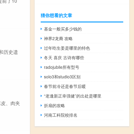
前了10
猜你想看的文章
基金一般买多少钱的
神界2龙裔 攻略
过年吃生姜是哪里的特色
和历史遗
冬天 喜庆 古诗有哪些
radojubile所有型号
solo3和studio3区别
春节前冷还是春节后暖
“老逢新正幸强健”的出处是哪里
凉皮、肉夹
折扇的攻略
河南工科院校排名