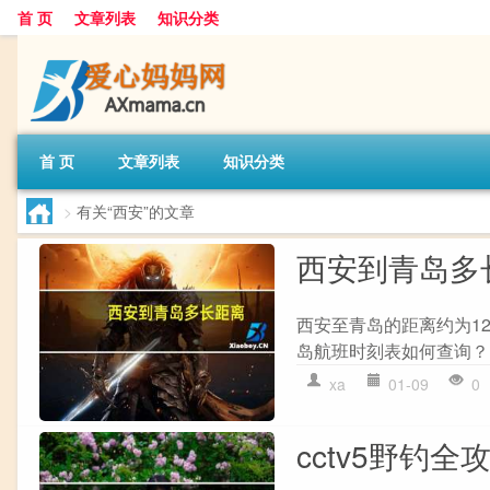
首 页
文章列表
知识分类
首 页
文章列表
知识分类
>
有关“西安”的文章
西安到青岛多
西安至青岛的距离约为12
岛航班时刻表如何查询？ 
xa
01-09
0
cctv5野钓全