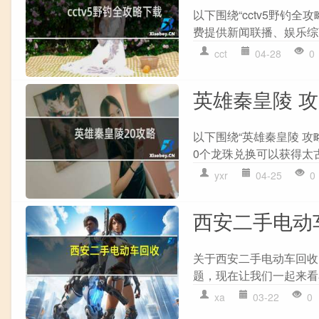
以下围绕“cctv5野钓全
费提供新闻联播、娱乐综艺
cct
04-28
0
英雄秦皇陵 
以下围绕“英雄秦皇陵 攻
0个龙珠兑换可以获得太古龙
yxr
04-25
0
西安二手电动
关于西安二手电动车回收
题，现在让我们一起来看看
xa
03-22
0