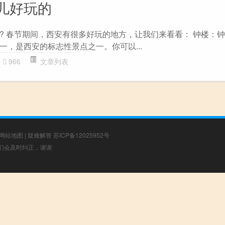
儿好玩的
? 春节期间，西安有很多好玩的地方，让我们来看看： 钟楼：
一，是西安的标志性景点之一。你可以...
966
文章列表
网站地图
|
疑难解答
苏ICP备12025952号
，我们会及时纠正，谢谢