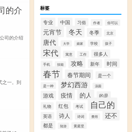
司的介
标签
专业
中国
习俗
作者
你可以
冬天
元宵节
冬季
北京
公司的介绍
唐代
学校
孩子
大学
娘家
宋代
很多人
寓意
工作
攻略
时间
新年
手机
技能
春节
春节期间
是一个
式之一。到
梦幻西游
是一种
汤圆
的人
疫情
游戏
的是
自己的
红包
礼物
考试
还不
诗人
英语
诗词
费用
都是
黄庭坚
陆游