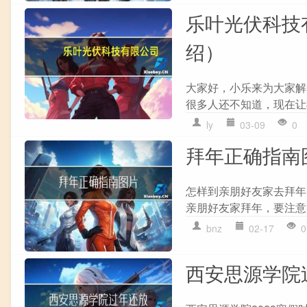
乐叶光伏科技
绍）
大家好，小乐来为大家解
很多人还不知道，现在让我
ly
03-09
0
拜年正确指南
怎样到亲朋好友家去拜年
亲朋好友家拜年，要注意
bnz
02-17
0
西安思源学院