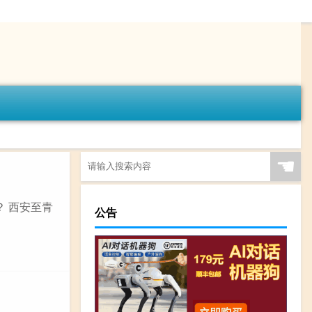
☚
？ 西安至青
公告