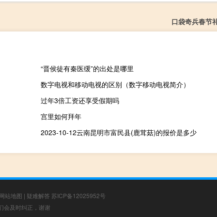
口袋奇兵春节
“晋侯徒有秦医缓”的出处是哪里
数字电视和移动电视的区别（数字移动电视简介）
过年3倍工资还享受假期吗
宫里如何拜年
2023-10-12云南昆明市富民县(鹿茸菇)的报价是多少
网站地图
|
疑难解答
苏ICP备12025952号
，我们会及时纠正，谢谢