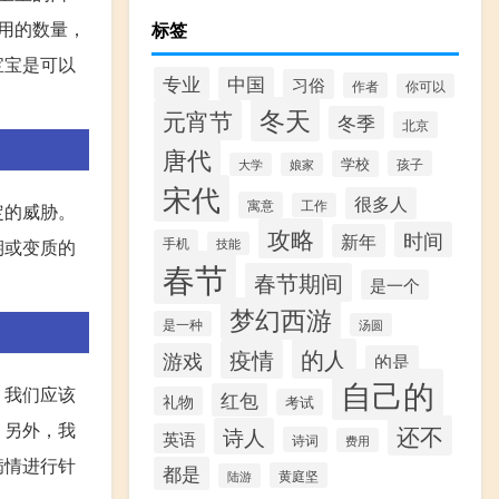
用的数量，
标签
宝宝是可以
专业
中国
习俗
作者
你可以
冬天
元宵节
冬季
北京
唐代
学校
孩子
大学
娘家
宋代
很多人
寓意
工作
定的威胁。
攻略
时间
新年
手机
期或变质的
技能
春节
春节期间
是一个
梦幻西游
是一种
汤圆
的人
疫情
游戏
的是
自己的
，我们应该
红包
礼物
考试
。另外，我
还不
诗人
英语
诗词
费用
病情进行针
都是
黄庭坚
陆游