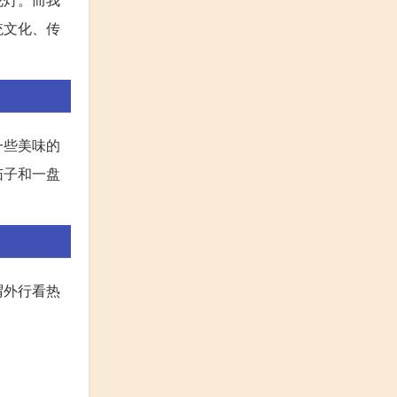
统文化、传
一些美味的
茄子和一盘
谓外行看热