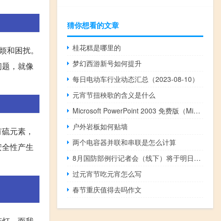
猜你想看的文章
桂花糕是哪里的
烦和困扰。
梦幻西游新号如何提升
问题，就像
每日电动车行业动态汇总（2023-08-10）
元宵节扭秧歌的含义是什么
Microsoft PowerPoint 2003 免费版（Microsoft PowerPoint 2003 免费版功能简介）
户外岩板如何贴墙
有硫元素，
两个电容器并联和串联是怎么计算
安全性产生
8月国防部例行记者会（线下）将于明日下午3时举行
过元宵节吃元宵怎么写
春节重庆值得去吗作文
花灯。而我