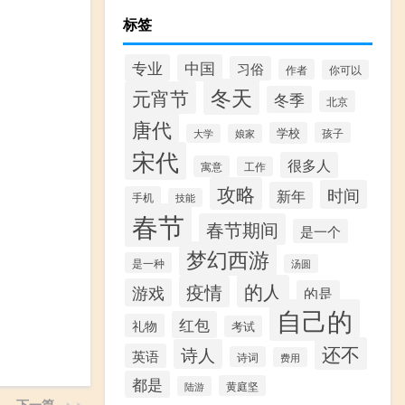
标签
专业
中国
习俗
作者
你可以
冬天
元宵节
冬季
北京
唐代
学校
孩子
大学
娘家
宋代
很多人
寓意
工作
攻略
时间
新年
手机
技能
春节
春节期间
是一个
梦幻西游
是一种
汤圆
的人
疫情
游戏
的是
自己的
红包
礼物
考试
还不
诗人
英语
诗词
费用
都是
黄庭坚
陆游
下一篇