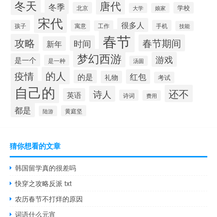
冬天
唐代
冬季
北京
学校
大学
娘家
宋代
很多人
孩子
寓意
手机
工作
技能
春节
攻略
春节期间
时间
新年
梦幻西游
游戏
是一个
是一种
汤圆
的人
疫情
红包
的是
礼物
考试
自己的
还不
诗人
英语
诗词
费用
都是
黄庭坚
陆游
猜你想看的文章
韩国留学真的很差吗
快穿之攻略反派 txt
农历春节不打烊的原因
词语什么元宵