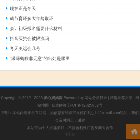
现在正是冬天
戴节育环多大年龄取环
会计初级报名需要什么材料
抖音买赞会被限流吗
冬天奥运会几号
“猨啼鹤唳非无意”的出处是哪里
Copyright © 2012 - 2026
爱心妈妈网
Powered by
网站分类目录
|
精选推荐文章
|
网
站地图
|
疑难解答
苏ICP备12025952号
声明：本站内容来自互联网，如信息有错误可发邮件到f_fb#foxmail.com说明，我们
会及时纠正，谢谢
本站仅为个人兴趣爱好，不接盈利性广告及商业合作
小男孩