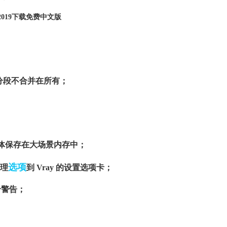
x2019下载免费中文版
分段不合并在所有；
体保存在大场景内存中；
选项
纹理
到 Vray 的设置选项卡；
个警告；