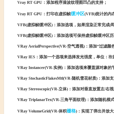
Vray RT GPU：添加程序澡波纹理图凹凸的支持；
缓冲区
Vray RT GPU：打印在虚拟帧
(VFB)统计的
VFB(虚拟帧缓冲区)：添加选项，如果渲染正常完成(即
VFB(虚拟帧缓冲区)：添加选项可保持虚拟帧缓冲区
VRay AerialPerspective(VR-空气透视)：添加“过滤
VRay IES：添加一个选项来选择发光强度，单位：坎德拉
VRay Instancer(VR-实例)：添加选项来覆盖源对象
VRay StochasticFlakesMtl(VR-随机雪花材质)：
VRay Stereoscopic(VR-立体)：添加对垂直放置左
VRay TriplanarTex(VR-三角平面纹理)：添加随机模式
栅格
VRay VolumeGrid(VR-体积
)：实现了弹出并放