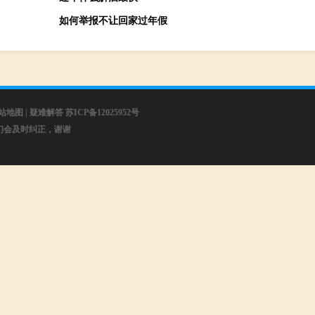
如何举报不让回家过年假
站地图
|
疑难解答
苏ICP备12025952号
，我们会及时纠正，谢谢