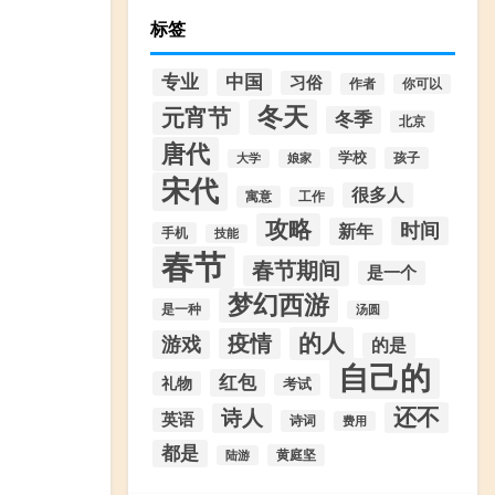
标签
专业
中国
习俗
作者
你可以
冬天
元宵节
冬季
北京
唐代
学校
孩子
大学
娘家
宋代
很多人
寓意
工作
攻略
时间
新年
手机
技能
春节
春节期间
是一个
梦幻西游
是一种
汤圆
的人
疫情
游戏
的是
自己的
红包
礼物
考试
还不
诗人
英语
诗词
费用
都是
黄庭坚
陆游