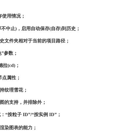
内存使用情况；
不中止)，启用自动保存(自存)到历史；
历史文件夹相对于当前的项目路径；
颜色”参数；
(cd)；
的节点属性；
添加支持纹理雪花；
/右视图的支持，并排除外；
：“按粒子 ID”/“按实例 ID”；
大渲染图表的能力；