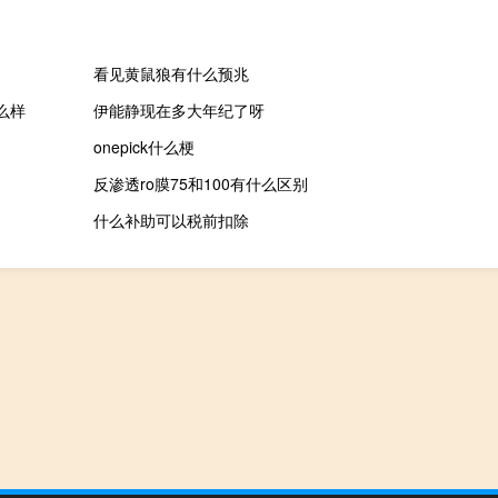
看见黄鼠狼有什么预兆
么样
伊能静现在多大年纪了呀
onepick什么梗
反渗透ro膜75和100有什么区别
什么补助可以税前扣除