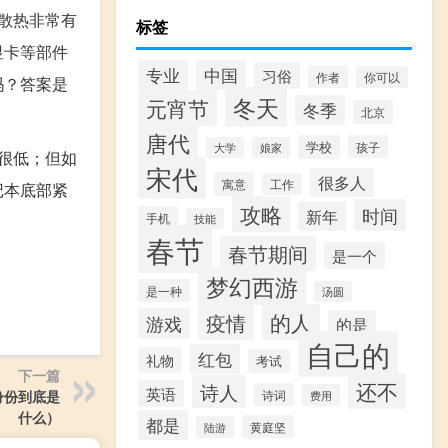
散热非常有
标签
显卡等部件
专业
中国
习俗
作者
你可以
吗？答案是
冬天
元宵节
冬季
北京
唐代
学校
孩子
大学
娘家
很低；但如
宋代
很多人
寓意
工作
记本底部紧
攻略
时间
新年
手机
技能
春节
春节期间
是一个
梦幻西游
是一种
汤圆
的人
疫情
游戏
的是
自己的
红包
礼物
考试
下一篇
还不
诗人
英语
诗词
身份到底是
费用
什么）
都是
黄庭坚
陆游