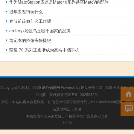
华为MateStation应该是Mate40系列甚至MateV的配件
过年去逛街玩什么
春节前该做什么工作呢
arcteryx始祖鸟是哪个国家的品牌
笔记本的摄像头快捷键
荣耀 70 系列正逐渐成为高端中档手机
Copyright © 2012 - 2026
爱心妈妈网
Powered by
网站分类目录
|
精选推荐文章
|
网
站地图
|
疑难解答
苏ICP备12025952号
声明：本站内容来自互联网，如信息有错误可发邮件到f_fb#foxmail.com说明，我们
会及时纠正，谢谢
本站仅为个人兴趣爱好，不接盈利性广告及商业合作
小男孩