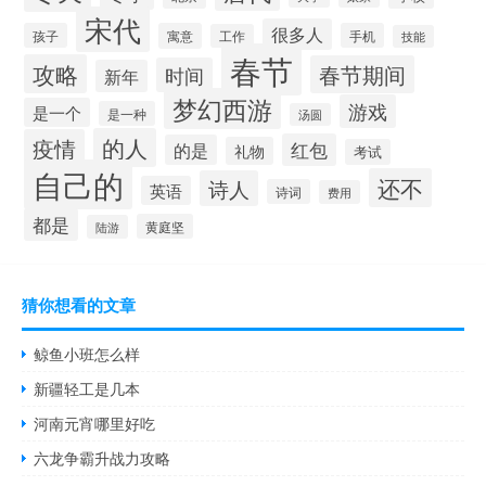
宋代
很多人
孩子
寓意
手机
工作
技能
春节
攻略
春节期间
时间
新年
梦幻西游
游戏
是一个
是一种
汤圆
的人
疫情
红包
的是
礼物
考试
自己的
还不
诗人
英语
诗词
费用
都是
黄庭坚
陆游
猜你想看的文章
鲸鱼小班怎么样
新疆轻工是几本
河南元宵哪里好吃
六龙争霸升战力攻略