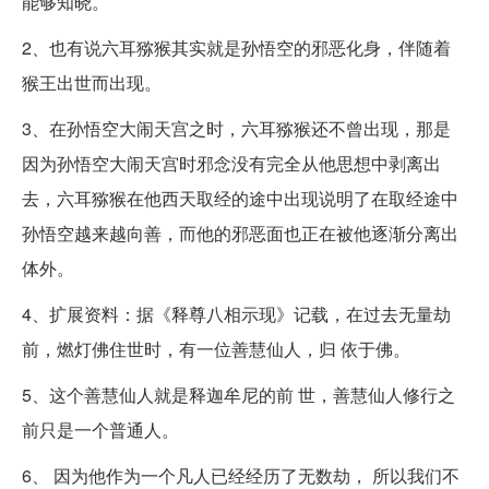
能够知晓。
2、也有说六耳猕猴其实就是孙悟空的邪恶化身，伴随着
猴王出世而出现。
3、在孙悟空大闹天宫之时，六耳猕猴还不曾出现，那是
因为孙悟空大闹天宫时邪念没有完全从他思想中剥离出
去，六耳猕猴在他西天取经的途中出现说明了在取经途中
孙悟空越来越向善，而他的邪恶面也正在被他逐渐分离出
体外。
4、扩展资料：据《释尊八相示现》记载，在过去无量劫
前，燃灯佛住世时，有一位善慧仙人，归 依于佛。
5、这个善慧仙人就是释迦牟尼的前 世，善慧仙人修行之
前只是一个普通人。
6、 因为他作为一个凡人已经经历了无数劫， 所以我们不