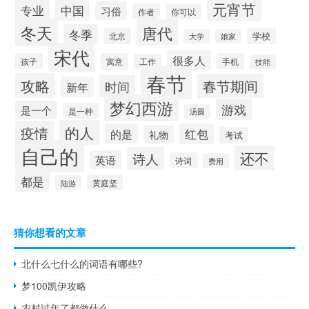
元宵节
专业
中国
习俗
作者
你可以
冬天
唐代
冬季
北京
学校
大学
娘家
宋代
很多人
孩子
寓意
手机
工作
技能
春节
攻略
春节期间
时间
新年
梦幻西游
游戏
是一个
是一种
汤圆
的人
疫情
红包
的是
礼物
考试
自己的
还不
诗人
英语
诗词
费用
都是
黄庭坚
陆游
猜你想看的文章
北什么七什么的词语有哪些?
梦100凯伊攻略
农村过年了都做什么