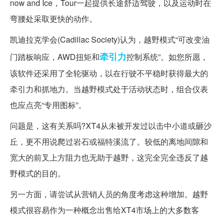
now and Ice，Tour一起提供长途舒适驾驶，以及运动时在
弯腰处采取更快的动作。
凯迪拉克学会(Cadillac Society)认为，越野模式“可改变油
牵引力
门踏板响应，AWD扭矩和
控制系统”。如您所愿，
该软件还采用了全轮驱动，以在行驶不平稳时获得最大的
牵引力和抓地力。当越野模式处于活动状态时，组合仪表
也应点亮“专用图标”。
问题是，这有关系吗?XT4从未被开发过以击中小道或砸沙
丘，更不用说爬过岩石或福特溪流了。较低的离地间隙和
宽大的前叉上方阻力也无助于越野，这完全完全违反了越
野模式的目的。
另一方面，请尝试从营销人员的角度考虑这种增加。越野
模式很容易作为一种概念出售给XT4市场上的大多数客