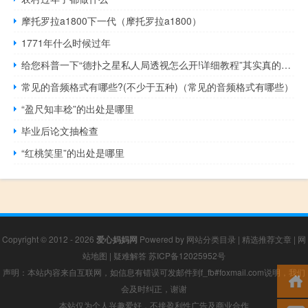
摩托罗拉a1800下一代（摩托罗拉a1800）
1771年什么时候过年
给您科普一下“德扑之星私人局透视怎么开!详细教程”其实真的有挂
常见的音频格式有哪些?(不少于五种)（常见的音频格式有哪些）
“盈尺知丰稔”的出处是哪里
毕业后论文抽检查
“红桃笑里”的出处是哪里
Copyright © 2012 - 2026
爱心妈妈网
Powered by
网站分类目录
|
精选推荐文章
|
网
站地图
|
疑难解答
苏ICP备12025952号
声明：本站内容来自互联网，如信息有错误可发邮件到f_fb#foxmail.com说明，我们
会及时纠正，谢谢
本站仅为个人兴趣爱好，不接盈利性广告及商业合作