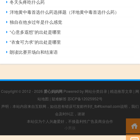
冬天头疼吃什么药
洋地黄中毒首选什么药选择题（洋地黄中毒首选什么药）
独自在他乡过年是什么感觉
“心意多遐想”的出处是哪里
“衣食可力求”的出处是哪里
朗读比赛开场白和结束语
Copyright © 2012 - 2026
爱心妈妈网
Powered by
网站分类目录
|
精选推荐文章
|
网
站地图
|
疑难解答
苏ICP备12025952号
声明：本站内容来自互联网，如信息有错误可发邮件到f_fb#foxmail.com说明，我们
会及时纠正，谢谢
本站仅为个人兴趣爱好，不接盈利性广告及商业合作
小男孩