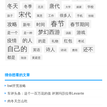
冬天
唐代
冬季
北京
学校
大学
娘家
宋代
很多人
孩子
寓意
手机
工作
技能
春节
攻略
春节期间
时间
新年
梦幻西游
游戏
是一个
是一种
汤圆
的人
疫情
红包
的是
礼物
考试
自己的
还不
诗人
英语
诗词
费用
都是
黄庭坚
陆游
猜你想看的文章
bwl开荒攻略
车评头条：这个一百万花的值 评测玛莎拉蒂Levante
肉冬天怎么吃