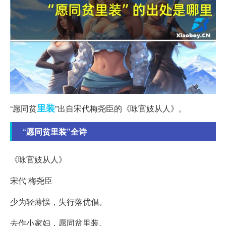
里装
“愿同贫
”出自宋代梅尧臣的《咏官妓从人》。
“愿同贫里装”全诗
《咏官妓从人》
宋代 梅尧臣
少为轻薄悮，失行落优倡。
去作小家妇，愿同贫里装。