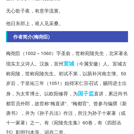
无心歌子夜，有意学流黄。
他日东郊上，谁人见采桑。
作者简介(梅尧臣)
梅尧臣（1002～1060）字圣俞，世称宛陵先生，北宋著名
宣城
现实主义诗人。汉族，宣州
（今属安徽）人。宣城古
称宛陵，世称宛陵先生。初试不第，以荫补河南主簿。50
岁后，于皇祐三年（1051）始得宋仁宗召试，赐同进士出
国子监
身，为太常博士。以欧阳修荐，为
直讲，累迁尚书
都官员外郎，故世称“梅直讲”、“梅都官”。曾参与编撰《新
唐书》，并为《孙子兵法》作注，所注为孙子十家著（或
十一家著）之一。有《宛陵先生集》60卷，有《四部丛
刊》影明刊本等。词存二首。