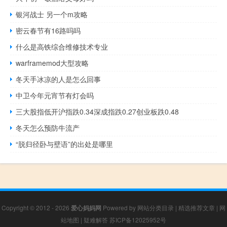
银河战士 另一个m攻略
密云春节有16路吗吗
什么是高铁综合维修技术专业
warframemod大型攻略
冬天手冰凉的人是怎么回事
中卫今年元宵节有灯会吗
三大股指低开沪指跌0.34深成指跌0.27创业板跌0.48
冬天怎么预防牛流产
“脱归径卧与壁语”的出处是哪里
Copyright © 2012 - 2026
爱心妈妈网
Powered by
网站分类目录
|
精选推荐文章
|
网
站地图
|
疑难解答
苏ICP备12025952号