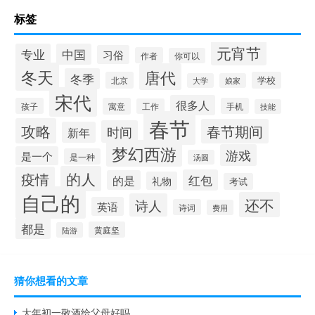
标签
元宵节
专业
中国
习俗
作者
你可以
冬天
唐代
冬季
北京
学校
大学
娘家
宋代
很多人
孩子
寓意
手机
工作
技能
春节
攻略
春节期间
时间
新年
梦幻西游
游戏
是一个
是一种
汤圆
的人
疫情
红包
的是
礼物
考试
自己的
还不
诗人
英语
诗词
费用
都是
黄庭坚
陆游
猜你想看的文章
大年初一敬酒给父母好吗