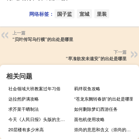
网络标签：
国子监
宣城
里装
上一篇
“贝叶传写乌行横”的出处是哪里
下一篇
“早飡欲发未遑安”的出处是哪里
相关问题
社会领域大班教案过年习俗
羁绊双鱼攻略
达拉然萨满攻略
“苍龙东阙转春旂”的出处是哪里
求芥菜干晒制法
如何删除梦幻西游任务
今天《人民日报》头版的主要内容有：1、推动融合赋能 提升算力水平 打造产业集群 贵州加快建设数字经济发展创新区；2、河北省涿州市小柳村党员突击队冲锋在前——“守好乡亲们的家园”（党旗在基层一线高高飘扬）；3、吉林省舒兰市选派党员干部支援受灾乡镇——“竭尽所能帮助群众”（党旗在基层一线高高飘扬）；4、上半年普惠型小微企业贷款新增3.8万亿元 金融支持有力提振企业信心（走进市场看信心）；5、为维护人民生命财产安全、维护社会稳定贡献一切——国家综合性消防救援队伍持续奋战防汛抗洪救灾一线；6、陕西宝鸡找准优势转型
面包机使用攻略
20层楼有多少米高
崇尚的意思和含义（崇尚的意思）