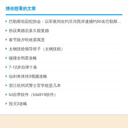
猜你想看的文章
巴勒斯坦囚犯协会：以军夜间在约旦河西岸逮捕约50名巴勒斯坦人
协议离婚后多久能复婚
春节除夕吃啥菜寓意
太钢技校领导班子（太钢技校）
碰撞全明星攻略
7-12岁自律十条
仙剑奇侠传3视频攻略
浙江杭州武警士官学校是几本
tcl自带软件（tcla919软件）
毁灭3攻略