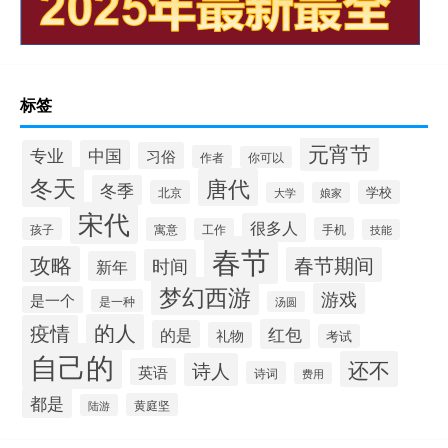
标签
元宵节
专业
中国
习俗
作者
你可以
冬天
唐代
冬季
北京
学校
大学
娘家
宋代
很多人
孩子
寓意
手机
工作
技能
春节
攻略
春节期间
时间
新年
梦幻西游
游戏
是一个
是一种
汤圆
的人
疫情
红包
的是
礼物
考试
自己的
还不
诗人
英语
诗词
费用
都是
黄庭坚
陆游