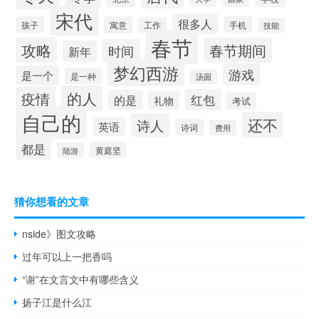
宋代
很多人
孩子
寓意
手机
工作
技能
春节
攻略
春节期间
时间
新年
梦幻西游
游戏
是一个
是一种
汤圆
的人
疫情
红包
的是
礼物
考试
自己的
还不
诗人
英语
诗词
费用
都是
黄庭坚
陆游
猜你想看的文章
nside》图文攻略
过年可以上一把香吗
“谢”在文言文中有哪些含义
扬子江是什么江