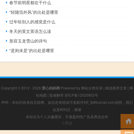
春节前明星都在干什么
“轻随箔外风”的出处是哪里
过年给别人的感觉是什么
冬天的英文英语怎么读
形容玉龙雪山的诗句
“是则未是”的出处是哪里
Copyright © 2012 - 2026
爱心妈妈网
Powered by
网站分类目录
|
精选推荐文章
|
网
站地图
|
疑难解答
苏ICP备12025952号
声明：本站内容来自互联网，如信息有错误可发邮件到f_fb#foxmail.com说明，我们
会及时纠正，谢谢
本站仅为个人兴趣爱好，不接盈利性广告及商业合作
小男孩