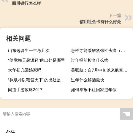
四川银行怎么样
下一篇
信用社金卡有什么好处
相关问题
山东选调生一年考几次
怎样才能缓解紧张性头痛（怎样才能缓解紧张情绪）
“便觉梅天暑溽轻”的出处是哪里
过年提前检查什么病
大年初几回娘家吗
美联航：自7月中旬以来航空燃料价格上涨超过20%
“执敲朴以鞭笞天下”的出处是哪里
过年什么解酒最快
问道手游攻略2017
如何举报不让回家过年假
☚
公告