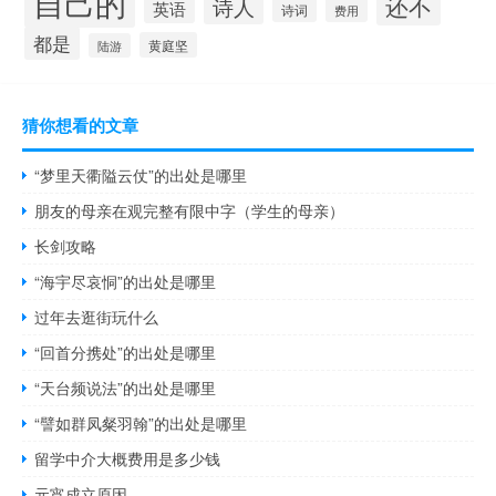
自己的
还不
诗人
英语
诗词
费用
都是
黄庭坚
陆游
猜你想看的文章
“梦里天衢隘云仗”的出处是哪里
朋友的母亲在观完整有限中字（学生的母亲）
长剑攻略
“海宇尽哀恫”的出处是哪里
过年去逛街玩什么
“回首分携处”的出处是哪里
“天台频说法”的出处是哪里
“譬如群凤粲羽翰”的出处是哪里
留学中介大概费用是多少钱
元宵成立原因