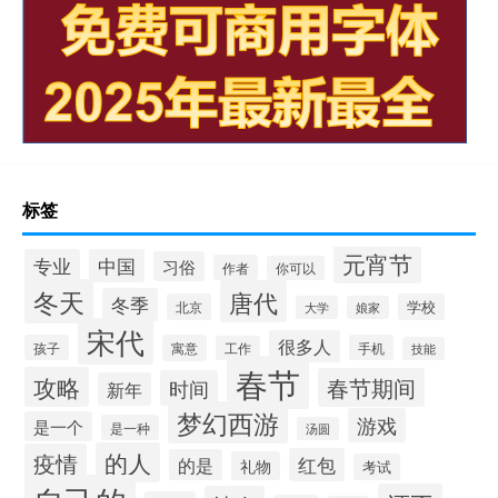
标签
元宵节
专业
中国
习俗
作者
你可以
冬天
唐代
冬季
北京
学校
大学
娘家
宋代
很多人
孩子
寓意
手机
工作
技能
春节
攻略
春节期间
时间
新年
梦幻西游
游戏
是一个
是一种
汤圆
的人
疫情
红包
的是
礼物
考试