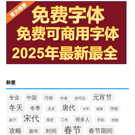
标签
元宵节
专业
中国
习俗
作者
你可以
冬天
唐代
冬季
北京
学校
大学
娘家
宋代
很多人
孩子
寓意
手机
工作
技能
春节
攻略
春节期间
时间
新年