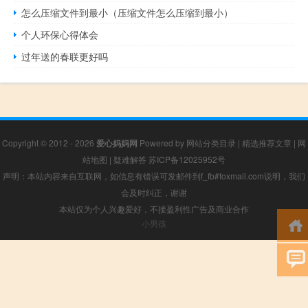
怎么压缩文件到最小（压缩文件怎么压缩到最小）
个人环保心得体会
过年送的春联更好吗
Copyright © 2012 - 2026
爱心妈妈网
Powered by
网站分类目录
|
精选推荐文章
|
网
站地图
|
疑难解答
苏ICP备12025952号
声明：本站内容来自互联网，如信息有错误可发邮件到f_fb#foxmail.com说明，我们
会及时纠正，谢谢
本站仅为个人兴趣爱好，不接盈利性广告及商业合作
小男孩