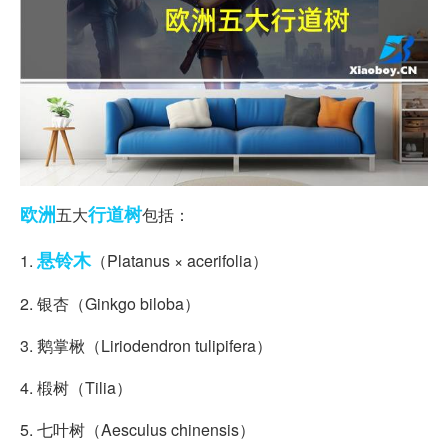
欧洲
行道树
五大
包括：
悬铃木
1.
（Platanus × acerifolia）
2. 银杏（Ginkgo biloba）
3. 鹅掌楸（Liriodendron tulipifera）
4. 椴树（Tilia）
5. 七叶树（Aesculus chinensis）