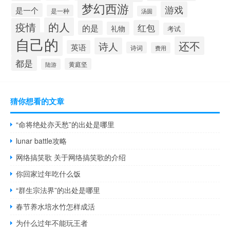
梦幻西游
游戏
是一个
是一种
汤圆
的人
疫情
红包
的是
礼物
考试
自己的
还不
诗人
英语
诗词
费用
都是
黄庭坚
陆游
猜你想看的文章
“命将绝处亦天愁”的出处是哪里
lunar battle攻略
网络搞笑歌 关于网络搞笑歌的介绍
你回家过年吃什么饭
“群生宗法界”的出处是哪里
春节养水培水竹怎样成活
为什么过年不能玩王者