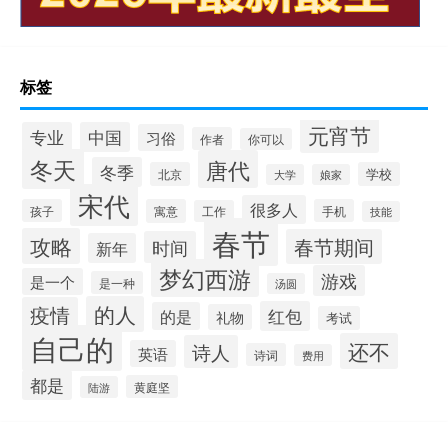
标签
元宵节
专业
中国
习俗
作者
你可以
冬天
唐代
冬季
北京
学校
大学
娘家
宋代
很多人
孩子
寓意
手机
工作
技能
春节
攻略
春节期间
时间
新年
梦幻西游
游戏
是一个
是一种
汤圆
的人
疫情
红包
的是
礼物
考试
自己的
还不
诗人
英语
诗词
费用
都是
黄庭坚
陆游