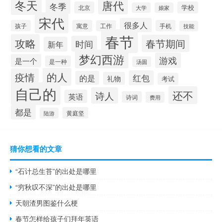
冬天
唐代
冬季
北京
学校
大学
娘家
宋代
很多人
孩子
寓意
手机
工作
技能
春节
攻略
春节期间
时间
新年
梦幻西游
游戏
是一个
是一种
汤圆
的人
疫情
红包
的是
礼物
考试
自己的
还不
诗人
英语
诗词
费用
都是
黄庭坚
陆游
猜你想看的文章
“石计总生苔”的出处是哪里
“穷秋叹不深”的出处是哪里
天朝渣男图鉴什么梗
春节怎样给孩子们拜年英语