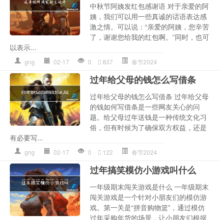
中秋节阿姨发红包感谢语 对于亲爱的阿
姨，我们可以用一些真诚的话语表达感
激之情。可以说：“亲爱的阿姨，您辛苦
了，谢谢您给我的红包啊。”同时，也可
以表示...
gng
02-17
0
837
春节2024
过年给父母的钱怎么写借条
过年给父母的钱怎么写借条 过年给父母
的钱如何写借条是一些网友关心的问
题。给父母过年送钱是一种传统文化习
俗，但有时候为了确保双方权益，还是
有必要写...
gng
02-17
0
122
春节2024
过年搞笑模仿小游戏叫什么
一年级期末闯关游戏是什么 一年级期末
闯关游戏是一个针对小朋友们的模仿游
戏。第一关是“拼音购物篮”，通过模仿
过年采购年货的场景，让小朋友们根据