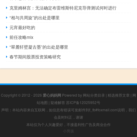
克里姆林宫：无法确定布雷维斯特尼克导弹测试何时进行
“相与共周旋”的出处是哪里
元宵最好吃的
前任攻略mix
“翠麓轩壁凝古墨”的出处是哪里
春节期间股票投资策略研究
Copyright © 2012 - 2026
爱心妈妈网
Powered by
网站分类目录
|
精选推荐文章
|
网
站地图
|
疑难解答
苏ICP备12025952号
声明：本站内容来自互联网，如信息有错误可发邮件到f_fb#foxmail.com说明，我们
会及时纠正，谢谢
本站仅为个人兴趣爱好，不接盈利性广告及商业合作
小男孩