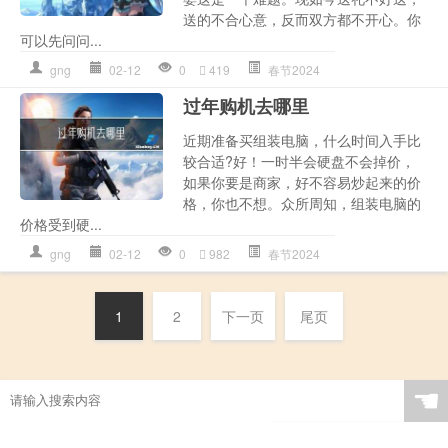
送的不合心意，反而双方都不开心。你
可以先问问...
gng
02-12
0
419
春节2024
过年购机去哪里
近期准备买组装电脑，什么时间入手比
较合适?好！一时半会硬盘不会掉价，
如果你要是商家，好不容易炒起来的价
格，你也不想。众所周知，组装电脑的
价格受到硬...
gng
02-12
0
982
春节2024
1
2
下一页
尾页
☚