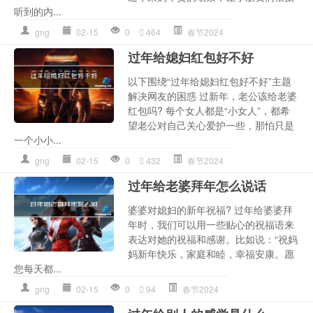
听到的内...
gng
02-15
0
464
春节2024
过年给媳妇红包好不好
以下围绕“过年给媳妇红包好不好”主题
解决网友的困惑 过新年，老公该给老婆
红包吗? 每个女人都是“小女人”，都希
望老公对自己关心爱护一些，那怕只是
一个小小...
gng
02-15
0
432
春节2024
过年给老婆拜年怎么说话
婆婆对媳妇的新年祝福? 过年给婆婆拜
年时，我们可以用一些贴心的祝福语来
表达对她的祝福和感谢。比如说：“祝妈
妈新年快乐，家庭和睦，幸福安康。愿
您每天都...
gng
02-15
0
94
春节2024