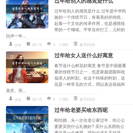
过年给别人的感觉是什么
过年给别人的感觉是什么 过年是中华民
族的一个传统节日，有着美好的传统，
起着一个文化的传承作用，也是感情纽
带的一个继续。平常在外打工，儿时的
玩伴一年...
gng
02-15
0
980
春节2024
过年给女人送什么好寓意
春节送什么鲜花好寓意 春节是中国最重
要的传统节日之一，也是家庭团圆和祝
福亲人的时刻。在这个特殊的时刻，送
花是一种常见的方式，用以表达祝福和
喜庆。而...
gng
02-15
0
585
春节2024
过年给老婆买啥东西呢
刚结婚，头一次在老公家过年，给公公
婆婆买些什么礼物好? 买什么东西给公
婆这是一个难题。现如今送礼不好送，