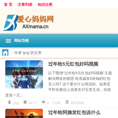
首 页
文章列表
知识分类
网站导航
>
作者“gng”的文章
过年给5元红包好吗视频
以下围绕“过年给5元红包好吗视频”主题
解决网友的困惑 给亲戚发5块钱的红包
丢人吗? 这个要分什么情况的。如果是
平时在微信上或者支付宝里互动，你就
是发一元...
gng
02-17
0
200
春节2024
过年给阿姨发红包说什么